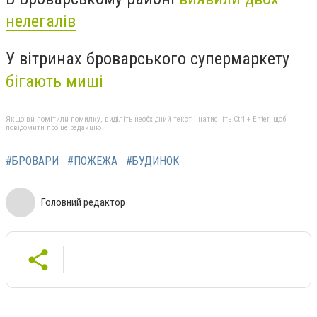
нелегалів
У вітринах броварського супермаркету
бігають миші
Якщо ви помітили помилку, виділіть необхідний текст і натисніть Ctrl + Enter, щоб
повідомити про це редакцію
#БРОВАРИ
#ПОЖЕЖА
#БУДИНОК
Головний редактор