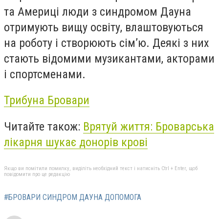
та Америці люди з синдромом Дауна
отримують вищу освіту, влаштовуються
на роботу і створюють сім’ю. Деякі з них
стають відомими музикантами, акторами
і спортсменами.
Трибуна Бровари
Читайте також:
Врятуй життя: Броварська
лікарня шукає донорів крові
Якщо ви помітили помилку, виділіть необхідний текст і натисніть Ctrl + Enter, щоб
повідомити про це редакцію
#БРОВАРИ СИНДРОМ ДАУНА ДОПОМОГА