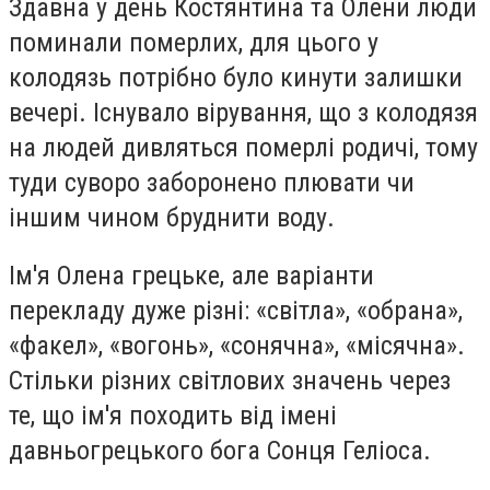
Здавна у день Костянтина та Олени люди
поминали померлих, для цього у
колодязь потрібно було кинути залишки
вечері. Існувало вірування, що з колодязя
на людей дивляться померлі родичі, тому
туди суворо заборонено плювати чи
іншим чином бруднити воду.
Ім'я Олена грецьке, але варіанти
перекладу дуже різні: «світла», «обрана»,
«факел», «вогонь», «сонячна», «місячна».
Стільки різних світлових значень через
те, що ім'я походить від імені
давньогрецького бога Сонця Геліоса.