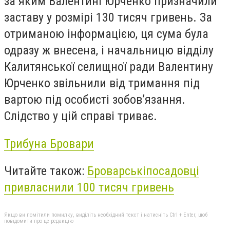
за яким Валентині Юрченко призначили
заставу у розмірі 130 тисяч гривень. За
отриманою інформацією, ця сума була
одразу ж внесена, і начальницю відділу
Калитянської селищної ради Валентину
Юрченко звільнили від тримання під
вартою під особисті зобов’язання.
Слідство у цій справі триває.
Трибуна Бровари
Читайте також:
Броварськіпосадовці
привласнили 100 тисяч гривень
Якщо ви помітили помилку, виділіть необхідний текст і натисніть Ctrl + Enter, щоб
повідомити про це редакцію