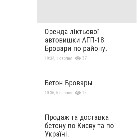
Оренда ліктьової
автовишки АГП-18
Бровари по району.
37
19:34, 1 серпня
Бетон Бровары
13
10:36, 5 серпня
Продаж та доставка
бетону по Києву та по
Україні.