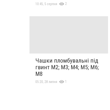
2
10:45, 5 серпня
Чашки пломбувальні під
гвинт М2; М3; М4; М5; М6;
М8
1
05:20, 28 липня