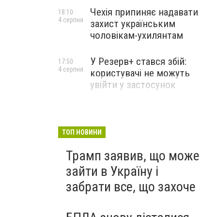
Чехія припиняє надавати
18:10
4 серпня
захист українським
чоловікам-ухилянтам
У Резерв+ стався збій:
17:50
4 серпня
користувачі не можуть
увійти у застосунок
ТОП НОВИНИ
Трамп заявив, що може
зайти в Україну і
забрати все, що захоче