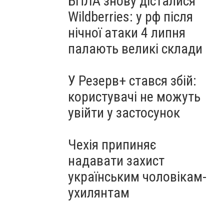
БПЛА знову дісталися
Wildberries: у рф після
нічної атаки 4 липня
палають великі склади
У Резерв+ стався збій:
користувачі не можуть
увійти у застосунок
Чехія припиняє
надавати захист
українським чоловікам-
ухилянтам