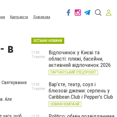
ння
Карта міста
Довідкова
ОСТАННІ НОВИНИ
- в
Відпочинок у Києві та
17:00
7 серпня
області: пляжі, басейни,
активний відпочинок 2026
ПАРТНЕРСЬКИЙ СПЕЦПРОЄКТ
. Святкування
Вар’єте, театр, соул і
13:00
7 серпня
блюзові джеми: серпень у
Caribbean Club і Pepper's Club
ів. Але
НОВИНИ КОМПАНІЙ
Politico: обмін розвідданими
е часу, щоб
13:50