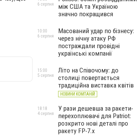
6 серпня
між США та Україною
значно покращився
Масований удар по бізнесу:
10:00
6 серпня
через нічну атаку РФ
постраждали провідні
українські компанії
Літо на Співочому: до
15:00
5 серпня
столиці повертається
традиційна виставка квітів
НОВИНИ КОМПАНІЙ
У рази дешевша за ракети-
18:18
4 серпня
перехоплювачі для Patriot:
розкрито нові деталі про
ракету FP-7.x