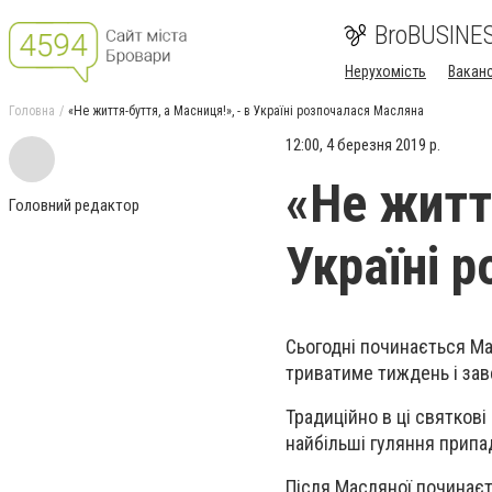
BroBUSINE
Нерухомість
Ваканс
Головна
«Не життя-буття, а Масниця!», - в Україні розпочалася Масляна
12:00, 4 березня 2019 р.
«Не життя
Головний редактор
Україні 
Сьогодні починається Ма
триватиме тиждень і за
Традиційно в ці святкові
найбільші гуляння припа
Після Масляної починаєт