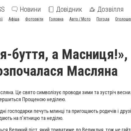
SS
Новини
Довідник
Дозвілля
ії
Афіша
Фотозвіти
Головна
Авто / Мото
Погода
Оголоше
-буття, а Масниця!», 
розпочалася Масляна
сляна. Це свято символізує проводи зими та зустріч весни
вершиться Прощеною неділею.
 дні господарки печуть млинці та пригощають родичів і друз
дають на п'ятницю та неділю.
ься Великий піст, який триватиме до Великдня, тож не гайт