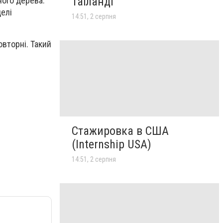
Таїланді
ного дерева.
елі
14:51, 2 серпня
вторні. Такий
Стажировка в США
(Internship USA)
14:51, 2 серпня