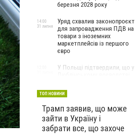
березня 2028 року
Уряд схвалив законопроєкт
14:00
31 липня
для запровадження ПДВ на
товари з іноземних
маркетплейсів із першого
євро
У Польщі підтвердили, що у
12:00
31 липня
Люблінському воєводстві
впала ракета Х-101
ТОП НОВИНИ
Трамп заявив, що може
зайти в Україну і
забрати все, що захоче