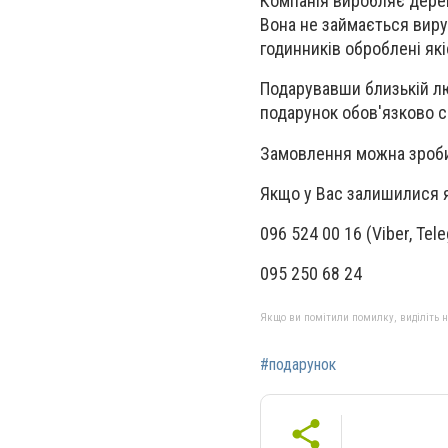
Компанія виробляє дерев
Вона не займається виру
годинників оброблені як
Подарувавши близькій лю
подарунок обов'язково с
Замовлення можна зроби
Якщо у Вас залишилися я
096 524 00 16 (Viber, Tel
095 250 68 24
Якщо ви помітили помилку, виділіть нео
#подарунок