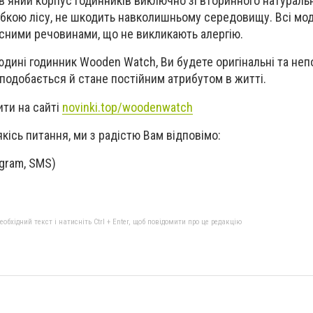
'яний корпус годинників виключно зі вторинного натураль
бкою лісу, не шкодить навколишньому середовищу. Всі мод
існими речовинами, що не викликають алергію.
дині годинник Wooden Watch, Ви будете оригінальні та непо
подобається й стане постійним атрибутом в житті.
ти на сайті
novinki.top/woodenwatch
кісь питання, ми з радістю Вам відповімо:
egram, SMS)
бхідний текст і натисніть Ctrl + Enter, щоб повідомити про це редакцію