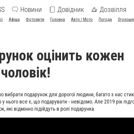
SS
Новини
Довідник
Дозвілля
ії
Афіша
Фотозвіти
Головна
Авто / Мото
Погода
Оголоше
рунок оцінить кожен
 чоловік!
но вибрати подарунок для дорогої людини, багато з нас сти
у нього все є, що подарувати - невідомо. Але 2019 рік підг
к, які відмінно підійдуть в ролі подарунка.