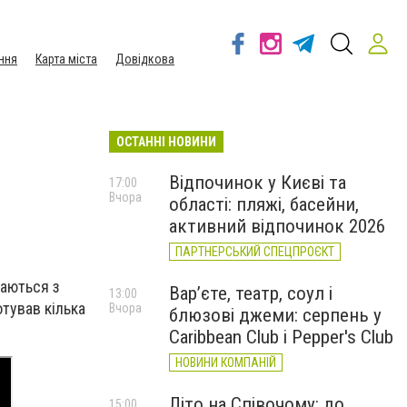
ння
Карта міста
Довідкова
ОСТАННІ НОВИНИ
Відпочинок у Києві та
17:00
Вчора
області: пляжі, басейни,
активний відпочинок 2026
ПАРТНЕРСЬКИЙ СПЕЦПРОЄКТ
каються з
Вар’єте, театр, соул і
13:00
отував кілька
Вчора
блюзові джеми: серпень у
Caribbean Club і Pepper's Club
НОВИНИ КОМПАНІЙ
Літо на Співочому: до
15:00