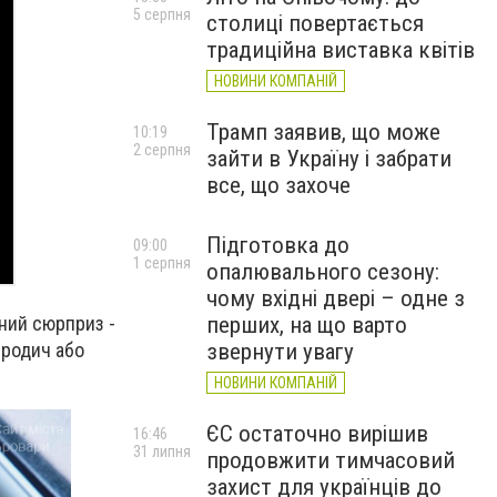
5 серпня
столиці повертається
традиційна виставка квітів
НОВИНИ КОМПАНІЙ
Трамп заявив, що може
10:19
2 серпня
зайти в Україну і забрати
все, що захоче
Підготовка до
09:00
1 серпня
опалювального сезону:
чому вхідні двері – одне з
перших, на що варто
ний сюрприз -
звернути увагу
 родич або
НОВИНИ КОМПАНІЙ
ЄС остаточно вирішив
16:46
31 липня
продовжити тимчасовий
захист для українців до