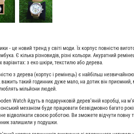
ики - це новий тренд у світі моди. Їх корпус повністю виго
мбука. Є кілька різновидів, різні кольори. Акуратний реміне
 варіантах: з еко шкіри, текстилю або дерева.
істю з дерева (корпус і ремінець) є найбільш незвичайною
, важить такий годинник дуже мало, на дотик він приємний,
 люблять мільйони людей.
oden Watch йдуть в подарунковій дерев'яній коробці, на м'я
онський механізм буде працювати безвідмовно багато років
 не відволікати своєю роботою. Ви зможете відчути повну т
инник залишили у подушки.