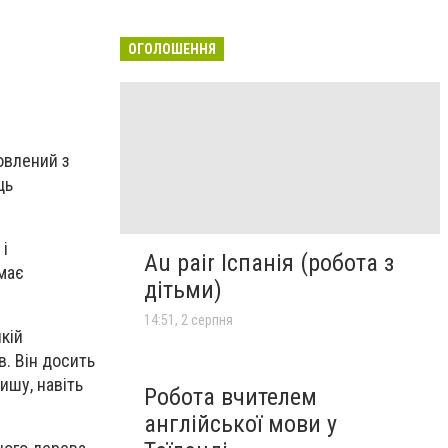
ОГОЛОШЕННЯ
товлений з
ць
 і
Au pair Іспанія (робота з
 має
дітьми)
14:51, 2 серпня
кій
. Він досить
ишу, навіть
Робота вчителем
англійської мови у