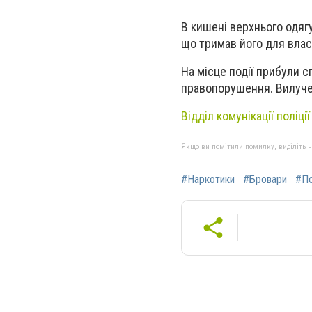
В кишені верхнього одягу
що тримав його для вла
На місце події прибули 
правопорушення. Вилуче
Відділ комунікації поліції
Якщо ви помітили помилку, виділіть нео
#Наркотики
#Бровари
#По