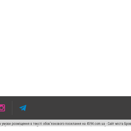
 умови розміщення в тексті обов'язкового посилання на 4594.com.ua - Сайт міста Бро
сті або в якості джерела. Порушення виняткових прав переслідується Законом.