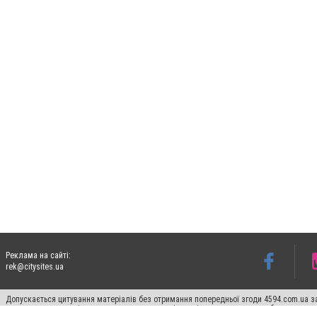
Реклама на сайті:
rek@citysites.ua
Допускається цитування матеріалів без отримання попередньої згоди 4594.com.ua за
пошукових систем гіперпосилання на цитовані статті не нижче другого абзацу в тек