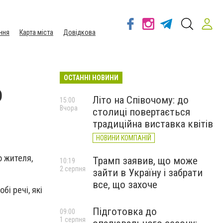
ння
Карта міста
Довідкова
ОСТАННІ НОВИНИ
о
Літо на Співочому: до
15:00
Вчора
столиці повертається
традиційна виставка квітів
НОВИНИ КОМПАНІЙ
о жителя,
Трамп заявив, що може
10:19
2 серпня
зайти в Україну і забрати
все, що захоче
бі речі, які
Підготовка до
09:00
1 серпня