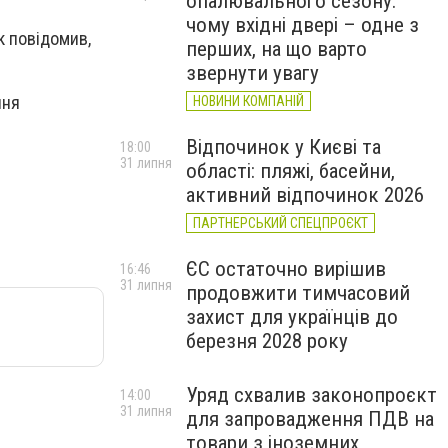
опалювального сезону:
чому вхідні двері – одне з
к повідомив,
перших, на що варто
звернути увагу
ння
НОВИНИ КОМПАНІЙ
Відпочинок у Києві та
18:00
31 липня
області: пляжі, басейни,
активний відпочинок 2026
ПАРТНЕРСЬКИЙ СПЕЦПРОЄКТ
ЄС остаточно вирішив
16:46
31 липня
продовжити тимчасовий
захист для українців до
березня 2028 року
Уряд схвалив законопроєкт
14:00
31 липня
для запровадження ПДВ на
товари з іноземних