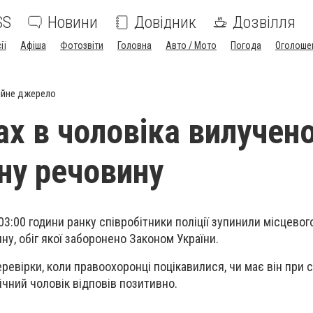
SS
Новини
Довідник
Дозвілля
ії
Афіша
Фотозвіти
Головна
Авто / Мото
Погода
Оголоше
ійне джерело
ах в чоловіка вилучен
ну речовину
03:00 години ранку співробітники поліції зупинили місцевог
ну, обіг якої заборонено Законом України.
ревірки, коли правоохоронці поцікавилися, чи має він при со
річний чоловік відповів позитивно.