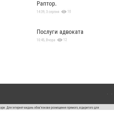
Раптор.
10
14:39, 3 серпня
Послуги адвоката
12
10:45, Вчора
вари. Для інтернет-видань обов'язкове розміщення прямого, відкритого для