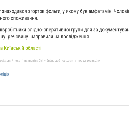
 знаходився згорток фольги, у якому був амфетамін. Чолові
сного споживання.
співробітники слідчо-оперативної групи для за документува
ну речовину направили на дослідження.
 в Київській області
бхідний текст і натисніть Ctrl + Enter, щоб повідомити про це редакцію
ліція