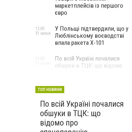
маркетплейсів із першого
євро
У Польщі підтвердили, що у
12:00
31 липня
Люблінському воєводстві
впала ракета Х-101
По всій Україні почалися
11:00
31 липня
обшуки в ТЦК: що відомо
про спецоперацію
ТОП НОВИНИ
По всій Україні почалися
обшуки в ТЦК: що
відомо про