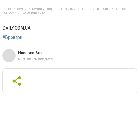
Якщо ви помітили помилку, виділіть необхідний текст і натисніть Ctrl + Enter, щоб
повідомити про це редакцію
DAILY.COM.UA
#Бровари
Иванова Аня
контент-менеджер