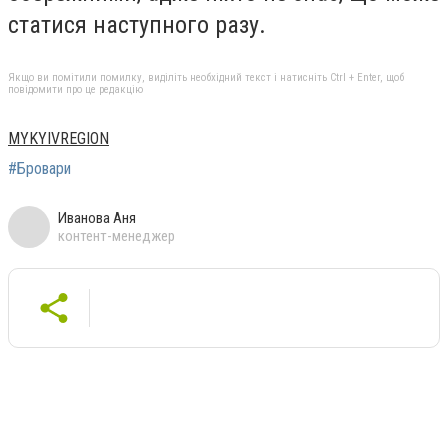
статися наступного разу.
Якщо ви помітили помилку, виділіть необхідний текст і натисніть Ctrl + Enter, щоб
повідомити про це редакцію
MYKYIVREGION
#Бровари
Иванова Аня
контент-менеджер