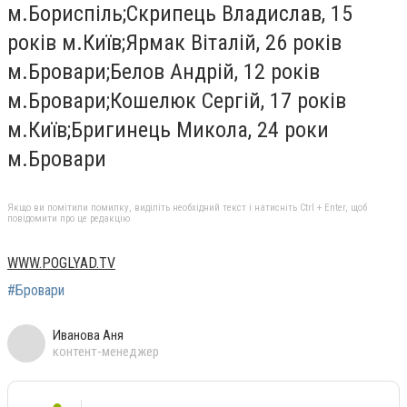
м.Бориспіль;Скрипець Владислав, 15
років м.Київ;Ярмак Віталій, 26 років
м.Бровари;Белов Андрій, 12 років
м.Бровари;Кошелюк Сергій, 17 років
м.Київ;Бригинець Микола, 24 роки
м.Бровари
Якщо ви помітили помилку, виділіть необхідний текст і натисніть Ctrl + Enter, щоб
повідомити про це редакцію
WWW.POGLYAD.TV
#Бровари
Иванова Аня
контент-менеджер