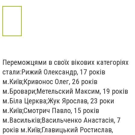
Переможцями в своїх вікових категоріях
стали:Рижий Олександр, 17 років
м.Київ;Кривонос Олег, 26 років
м.Бровари;Метельский Максим, 19 років
м.Біла Церква;Жук Ярослав, 23 роки
м.Київ;Смотрич Павло, 15 років
м.Васильків;Васильченко Анастасія, 7
років м.Київ;Главицький Ростислав,