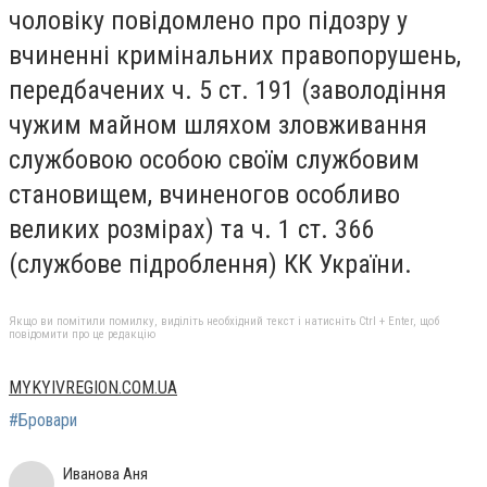
чоловіку повідомлено про підозру у
вчиненні кримінальних правопорушень,
передбачених ч. 5 ст. 191 (заволодіння
чужим майном шляхом зловживання
службовою особою своїм службовим
становищем, вчиненогов особливо
великих розмірах) та ч. 1 ст. 366
(службове підроблення) КК України.
Якщо ви помітили помилку, виділіть необхідний текст і натисніть Ctrl + Enter, щоб
повідомити про це редакцію
MYKYIVREGION.COM.UA
#Бровари
Иванова Аня