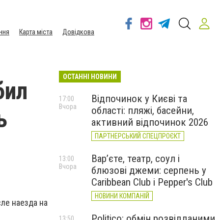
ння
Карта міста
Довідкова
ОСТАННІ НОВИНИ
бил
Відпочинок у Києві та
17:00
Вчора
області: пляжі, басейни,
ь
активний відпочинок 2026
ПАРТНЕРСЬКИЙ СПЕЦПРОЄКТ
Вар’єте, театр, соул і
13:00
Вчора
блюзові джеми: серпень у
Caribbean Club і Pepper's Club
НОВИНИ КОМПАНІЙ
ле наезда на
Politico: обмін розвідданими
13:50