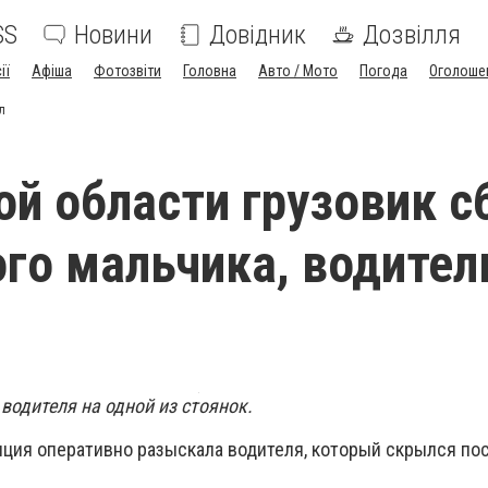
SS
Новини
Довідник
Дозвілля
ії
Афіша
Фотозвіти
Головна
Авто / Мото
Погода
Оголоше
л
ой области грузовик с
го мальчика, водител
водителя на одной из стоянок.
иция оперативно разыскала водителя, который скрылся пос