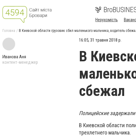
BroBUSINE
Нерухомість
Ваканс
Головна
В Киевской области грузовик сбил маленького мальчика, водитель сбежа
16:05, 31 травня 2018 р.
В Киевск
Иванова Аня
контент-менеджер
маленько
сбежал
Полицейские задержали 
В Киевской области пол
трехлетнего мальчика.