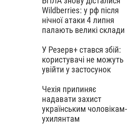
БПЛА знову дісталися
Wildberries: у рф після
нічної атаки 4 липня
палають великі склади
У Резерв+ стався збій:
користувачі не можуть
увійти у застосунок
Чехія припиняє
надавати захист
українським чоловікам-
ухилянтам