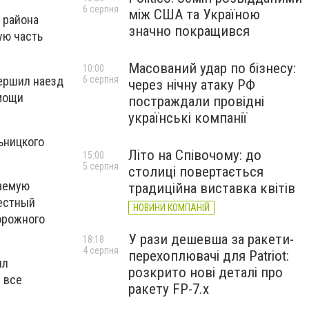
6 серпня
між США та Україною
 района
значно покращився
ую часть
Масований удар по бізнесу:
10:00
ершил наезд
6 серпня
через нічну атаку РФ
омощи
постраждали провідні
українські компанії
ьницкого
Літо на Співочому: до
15:00
5 серпня
столиці повертається
ваемую
традиційна виставка квітів
местный
НОВИНИ КОМПАНІЙ
орожного
У рази дешевша за ракети-
18:18
4 серпня
перехоплювачі для Patriot:
ил
розкрито нові деталі про
 все
ракету FP-7.x