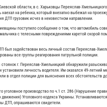
Киевской области, в с. Харьковцы Переяслав-Хмельницкого
 наехал на ребенка, который внезапно выбежал на проезж
ия ДТП грузовик исчез в неизвестном направлении.
Киевщины поступило сообщение о том, что автомобиль сов
о мальчика с телесными повреждениями каретой скорой п
ТП был задействован весь личный состав Переяслав-Хмел
ированы все группы реагирования патрульной полиции.
з стоянок г. Переяслав-Хмельницкий обнаружили разыски
 и установили личность водителя. Им оказался 49-летний 
вили в отдел полиции для выяснения всех обстоятельств д
о уголовное производство по ч.1 ст. 286 (Нарушение прав
 движения) Уголовного кодекса Украины. Устанавливаются
ны ДТП, опрашиваются свидетели.