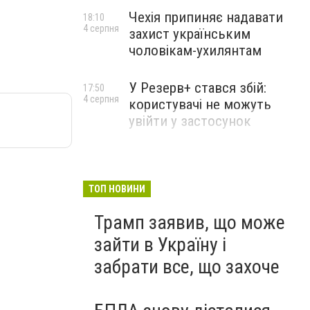
Чехія припиняє надавати
18:10
4 серпня
захист українським
чоловікам-ухилянтам
У Резерв+ стався збій:
17:50
4 серпня
користувачі не можуть
увійти у застосунок
ТОП НОВИНИ
Трамп заявив, що може
зайти в Україну і
забрати все, що захоче