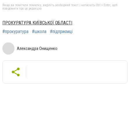
Якщо ви помітили помилку, виділіть необхідний текст і натисніть Ctrl + Enter, щоб
повідомити про це редакцію
ПРОКУРАТУРА КИЇВСЬКОЇ ОБЛАСТІ
#прокуратура
#школа
#підприємці
Александра Онищенко