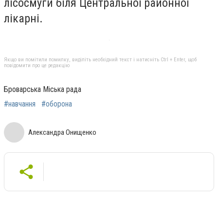
лісосмуги біля Центральної районної
лікарні.
Якщо ви помітили помилку, виділіть необхідний текст і натисніть Ctrl + Enter, щоб
повідомити про це редакцію
Броварська Міська рада
#навчання
#оборона
Александра Онищенко