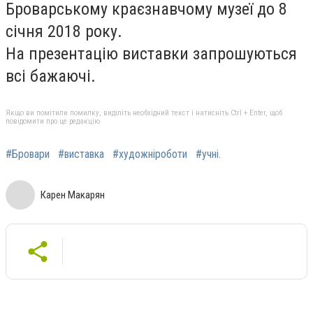
Броварському краєзнавчому музеї до 8
січня 2018 року.
На презентацію виставки запрошуються
всі бажаючі.
Якщо ви помітили помилку, виділіть необхідний текст і натисніть Ctrl + Enter, щоб
повідомити про це редакцію
#Бровари
#виставка
#художніроботи
#учні.
Карен Макарян