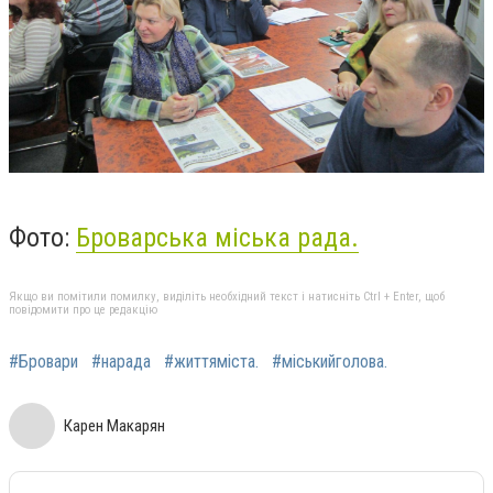
Фото:
Броварська міська рада.
Якщо ви помітили помилку, виділіть необхідний текст і натисніть Ctrl + Enter, щоб
повідомити про це редакцію
#Бровари
#нарада
#життяміста.
#міськийголова.
Карен Макарян