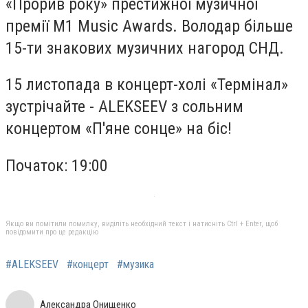
«Прорив року» престижної музичної
премії M1 Music Awards. Володар більше
15-ти знакових музичних нагород СНД.
15 листопада в концерт-холі «Термінал»
зустрічайте - ALEKSEEV з сольним
концертом «П'яне сонце» на біс!
Початок: 19:00
Якщо ви помітили помилку, виділіть необхідний текст і натисніть Ctrl + Enter, щоб
повідомити про це редакцію
#ALEKSEEV
#концерт
#музика
Александра Онищенко