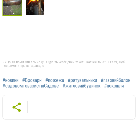
Якщо ви помітили помилку, виділіть необхідний текст і натисніть Ctrl + Enter, щоб
повідомити про це редакцію
#новини
#Бровари
#пожежа
#рятувальники
#газовийбалон
#садовомтовариствіСадове
#житловийбудинок
#покрівля