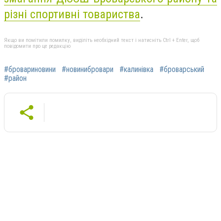
різні спортивні товариства
.
Якщо ви помітили помилку, виділіть необхідний текст і натисніть Ctrl + Enter, щоб
повідомити про це редакцію
#бровариновини
#новинибровари
#калинівка
#броварський
#район