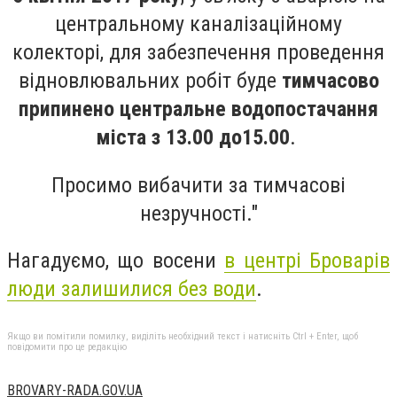
центральному каналізаційному
колекторі, для забезпечення проведення
відновлювальних робіт буде
тимчасово
припинено центральне водопостачання
міста з 13.00 до15.00
.
Просимо вибачити за тимчасові
незручності."
Нагадуємо, що восени
в центрі Броварів
люди залишилися без води
.
Якщо ви помітили помилку, виділіть необхідний текст і натисніть Ctrl + Enter, щоб
повідомити про це редакцію
BROVARY-RADA.GOV.UA