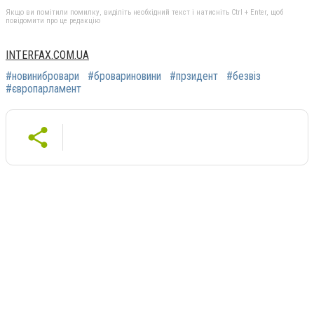
Якщо ви помітили помилку, виділіть необхідний текст і натисніть Ctrl + Enter, щоб
повідомити про це редакцію
INTERFAX.COM.UA
#новинибровари
#бровариновини
#прзидент
#безвіз
#європарламент