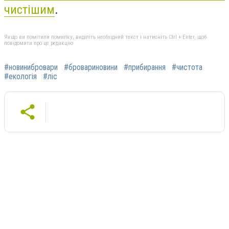
чистішим
.
Якщо ви помітили помилку, виділіть необхідний текст і натисніть Ctrl + Enter, щоб
повідомити про це редакцію
#новинибровари
#бровариновини
#прибирання
#чистота
#екологія
#ліс