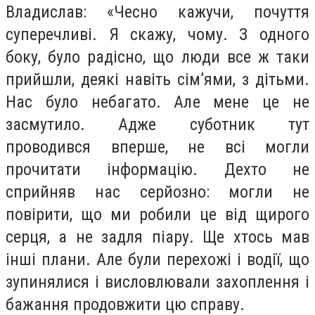
Владислав: «Чесно кажучи, почуття
суперечливі. Я скажу, чому. З одного
боку, було радісно, що люди все ж таки
прийшли, деякі навіть сім’ями, з дітьми.
Нас було небагато. Але мене це не
засмутило. Адже суботник тут
проводився вперше, не всі могли
прочитати інформацію. Дехто не
сприйняв нас серйозно: могли не
повірити, що ми робили це від щирого
серця, а не задля піару. Ще хтось мав
інші плани. Але були перехожі і водії, що
зупинялися і висловлювали захоплення і
бажання продовжити цю справу.