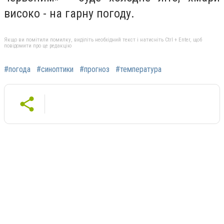
високо - на гарну погоду.
Якщо ви помітили помилку, виділіть необхідний текст і натисніть Ctrl + Enter, щоб
повідомити про це редакцію
#погода
#синоптики
#прогноз
#температура