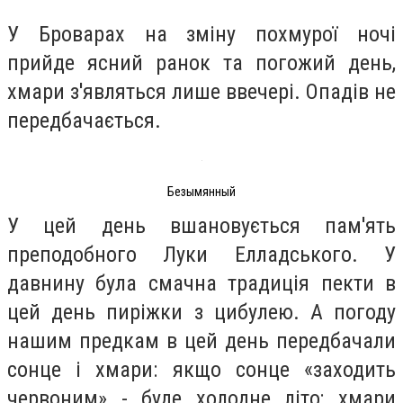
У Броварах на зміну похмурої ночі
прийде ясний ранок та погожий день,
хмари з'являться лише ввечері. Опадів не
передбачається.
Безымянный
У цей день вшановується пам'ять
преподобного Луки Елладського. У
давнину була смачна традиція пекти в
цей день пиріжки з цибулею. А погоду
нашим предкам в цей день передбачали
сонце і хмари: якщо сонце «заходить
червоним» - буде холодне літо; хмари