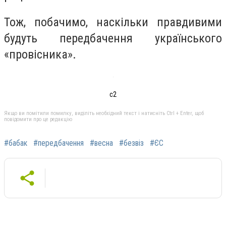
Тож, побачимо, наскільки правдивими
будуть передбачення українського
«провісника».
с2
Якщо ви помітили помилку, виділіть необхідний текст і натисніть Ctrl + Enter, щоб
повідомити про це редакцію
#бабак
#передбачення
#весна
#безвіз
#ЄС