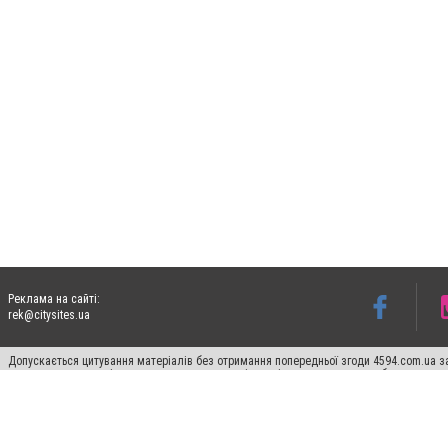
Реклама на сайті:
rek@citysites.ua
Допускається цитування матеріалів без отримання попередньої згоди 4594.com.ua за
пошукових систем гіперпосилання на цитовані статті не нижче другого абзацу в тек
Матеріали з плашками "Новини компаній", "Промо", "Партнерський матеріал", "Партнер