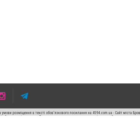
 умови розміщення в тексті обов'язкового посилання на 4594.com.ua - Сайт міста Бро
сті або в якості джерела. Порушення виняткових прав переслідується Законом.
ський спецпроєкт", "Політичні новини", "Пресреліз", "PR", "Офіційно", "Політична рек