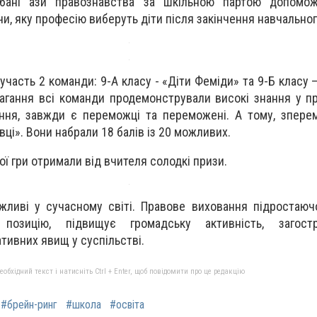
дбані ази правознавства за шкільною партою допомо
и, яку професію виберуть діти після закінчення навчальног
часть 2 команди: 9-А класу - «Діти Феміди» та 9-Б класу –
агання всі команди продемонстрували високі знання у пра
ання, завжди є переможці та переможені. А тому, зпер
вці». Вони набрали 18 балів із 20 можливих.
ї гри отримали від вчителя солодкі призи.
жливі у сучасному світі. Правове виховання підростаюч
позицію, підвищує громадську активність, загост
тивних явищ у суспільстві.
бхідний текст і натисніть Ctrl + Enter, щоб повідомити про це редакцію
#брейн-ринг
#школа
#освіта