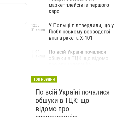
маркетплейсів із першого
євро
У Польщі підтвердили, що у
12:00
31 липня
Люблінському воєводстві
впала ракета Х-101
По всій Україні почалися
11:00
31 липня
обшуки в ТЦК: що відомо
про спецоперацію
ТОП НОВИНИ
По всій Україні почалися
обшуки в ТЦК: що
відомо про