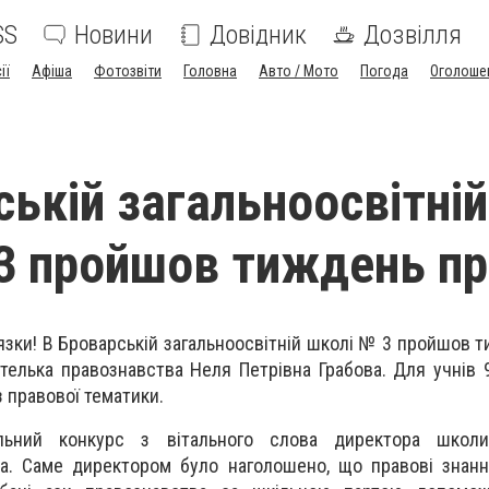
SS
Новини
Довідник
Дозвілля
ії
Афіша
Фотозвіти
Головна
Авто / Мото
Погода
Оголоше
ській загальноосвітній
3 пройшов тиждень п
’язки! В Броварській загальноосвітній школі № 3 пройшов 
ителька правознавства Неля Петрівна Грабова. Для учнів 9
 правової тематики.
альний конкурс з вітального слова директора школ
а. Саме директором було наголошено, що правові знанн