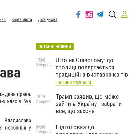
ння
Карта міста
Довідкова
ОСТАННІ НОВИНИ
Літо на Співочому: до
15:00
5 серпня
столиці повертається
рава
традиційна виставка квітів
НОВИНИ КОМПАНІЙ
тиждень права.
Трамп заявив, що може
10:19
-х класів був
2 серпня
зайти в Україну і забрати
все, що захоче
и Владислава
Підготовка до
я необхідні у
09:00
1 серпня