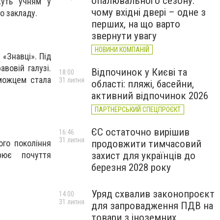
опалювального сезону:
жуть учням у
чому вхідні двері – одне з
о закладу.
перших, на що варто
звернути увагу
НОВИНИ КОМПАНІЙ
 «Знавці». Під
вовій галузі.
Відпочинок у Києві та
18:00
еможцем стала
31 липня
області: пляжі, басейни,
активний відпочинок 2026
ПАРТНЕРСЬКИЙ СПЕЦПРОЄКТ
ЄС остаточно вирішив
16:46
31 липня
ого покоління
продовжити тимчасовий
рює почуття
захист для українців до
березня 2028 року
Уряд схвалив законопроєкт
14:00
31 липня
для запровадження ПДВ на
товари з іноземних