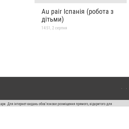
Au pair Іспанія (робота з
дітьми)
14:51, 2 серпня
вари. Для інтернет-видань обов'язкове розміщення прямого, відкритого для
лама" публікуються на правах реклами.