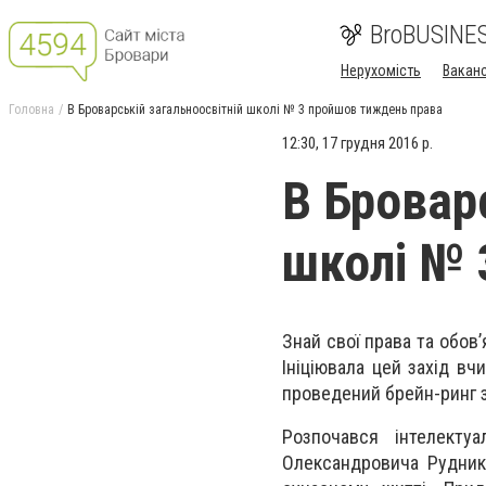
BroBUSINE
Нерухомість
Ваканс
Головна
В Броварській загальноосвітній школі № 3 пройшов тиждень права
12:30, 17 грудня 2016 р.
В Бровар
школі № 
Знай свої права та обов
Ініціювала цей захід вч
проведений брейн-ринг з
Розпочався інтелекту
Олександровича Рудник