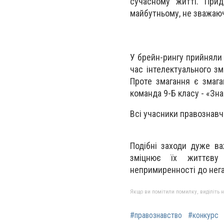
сучасному житті. При
майбутньому, не зважаюч
У брейн-рингу прийняли у
час інтелектуального зм
Проте змагання є змаг
команда 9-Б класу - «Зна
Всі учасники правознавчо
Подібні заходи дуже ва
зміцнює їх життєву 
непримиренності до нега
Якщо ви помітили помилку, виділіть нео
#правознавство
#конкурс