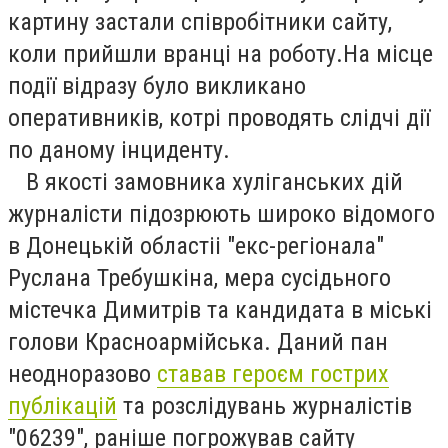
картину застали співробітники сайту,
коли прийшли вранці на роботу.На місце
події відразу було викликано
оперативників, котрі проводять слідчі дії
по даному інциденту.
В якості замовника хуліганських дій
журналісти підозрюють широко відомого
в Донецькій областіі "екс-регіонала"
Руслана Требушкіна, мера сусідьного
містечка Димитрів та кандидата в міські
голови Красноармійська. Даний пан
неодноразово
ставав героєм гострих
публікацій
та розслідувань журналістів
"06239", раніше погрожував сайту