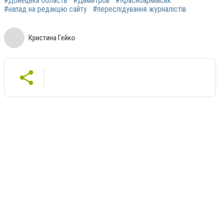
#Донецька область
#Димитров
#Красноармійськ
#напад на редакцію сайту
#переслідування журналістів
Кристина Гейко