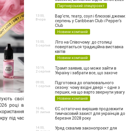
Партнерський спецпроєкт
13:00,
Вар’єте, театр, соул і блюзові джеми:
Вчора
серпень у Caribbean Club і Pepper's
Club
Новини компаній
15:00,
Літо на Співочому: до столиці
5 серпня
повертається традиційна виставка
квітів
Новини компаній
10:19,
Трамп заявив, що може зайти в
2 серпня
Україну і забрати все, що захоче
09:00,
Підготовка до опалювального
1 серпня
сезону: чому вхідні двері – одне з
перших, на що варто звернути увагу
тують свої
Новини компаній
026 році в
16:46,
ЄС остаточно вирішив продовжити
ористання
31 липня
тимчасовий захист для українців до
кру під час
березня 2028 року
14:00,
Уряд схвалив законопроєкт для