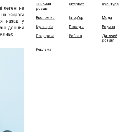
Жіночий
Інтернет
Культура
і легені не
розділ
 на жирові
Економіка
Інтер'єр
Мода
ся назад у
Кулінарія
Послуги
Родина
 ваш денний
ожливо.
Подорожі
Робота
Дитячий
розділ
Реклама