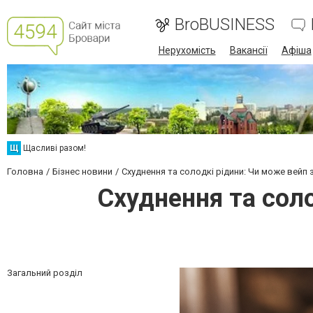
BroBUSINESS
Нерухомість
Вакансії
Афіша
Щ
Щасливі разом!
Головна
Бізнес новини
Схуднення та солодкі рідини: Чи може вейп з
Схуднення та соло
Загальний розділ