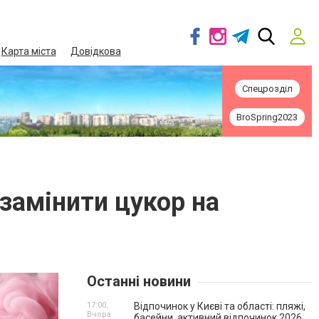
Карта міста
Довідкова
Спецрозділ
BroSpring2023
 замінити цукор на
Останні новини
17:00,
Відпочинок у Києві та області: пляжі,
Вчора
басейни, активний відпочинок 2026