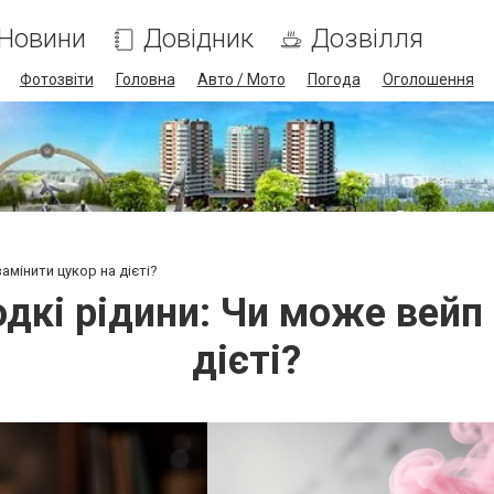
Новини
Довідник
Дозвілля
Фотозвіти
Головна
Авто / Мото
Погода
Оголошення
амінити цукор на дієті?
дкі рідини: Чи може вейп
дієті?