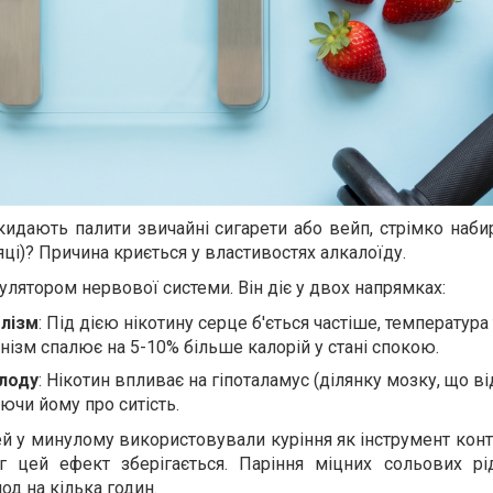
кидають палити звичайні сигарети або вейп, стрімко наб
сяці)? Причина криється у властивостях алкалоїду.
лятором нервової системи. Він діє у двох напрямках:
лізм
: Під дією нікотину серце б'ється частіше, температура 
анізм спалює на 5-10% більше калорій у стані спокою.
олоду
: Нікотин впливає на гіпоталамус (ділянку мозку, що в
уючи йому про ситість.
й у минулому використовували куріння як інструмент кон
г цей ефект зберігається. Паріння міцних сольових рі
од на кілька годин.