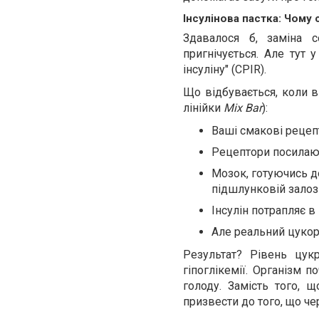
Інсулінова пастка: Чому
Здавалося б, заміна 
пригнічується. Але тут 
інсуліну" (CPIR).
Що відбувається, коли в
лінійки
Mix Bar
):
Ваші смакові рецеп
Рецептори посилають
Мозок, готуючись д
підшлунковій залозі
Інсулін потрапляє в
Але реальний цукор 
Результат? Рівень цук
гіпоглікемії. Організм 
голоду. Замість того,
призвести до того, що чер