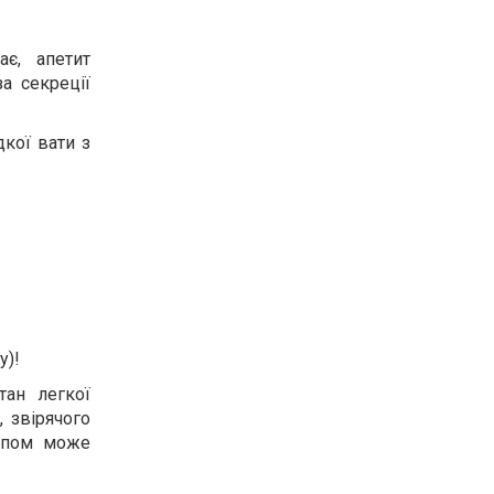
є, апетит
за секреції
дкої вати з
у)!
тан легкої
, звірячого
ейпом може