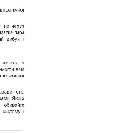
цефалічної
и не через
оматна пара
й вибух, і
 перехід з
помогти вам
аєте жодної
ради того,
грами. Якщо
— обирайте
 систему і