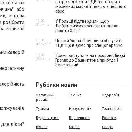
31 липня
запровадження ПДВ на товари з
го торта на
іноземних маркетплейсів із першого
нчика" або
євро
й, а талія
12:00,
У Польщі підтвердили, що у
 розібрати
31 липня
Люблінському воєводстві впала
ара впливає
ракета Х-101
11:00,
По всій Україні почалися обшуки в
31 липня
ТЦК: що відомо про спецоперацію
ьки калорій
19:00,
Трамп виступить на похороні Ліндсі
29 липня
Грема: до Вашингтона прибуде і
Зеленський
нергетичну
лорійність
Рубрики новин
Загальний
Техніка
Здоров'я
розділ
лоджувачів
Туризм
Нерухомість
Транспорт
Будівництво
Відпочинок
Розваги
 для дієти?
Бізнес
Меблі
Спорт