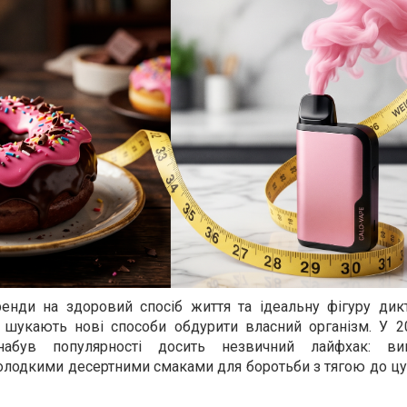
тренди на здоровий спосіб життя та ідеальну фігуру дик
 шукають нові способи обдурити власний організм. У 2
абув популярності досить незвичний лайфхак: вик
солодкими десертними смаками для боротьби з тягою до цу