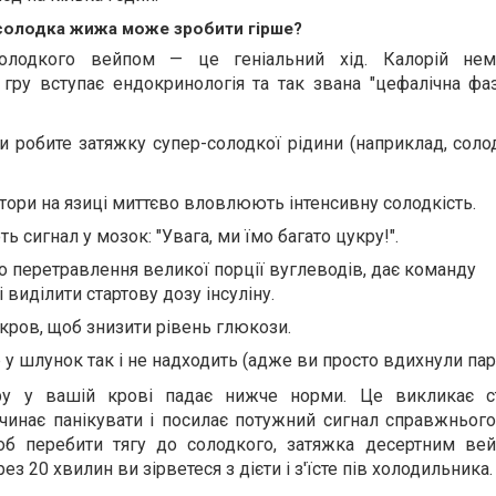
 солодка жижа може зробити гірше?
солодкого вейпом — це геніальний хід. Калорій нема
у гру вступає ендокринологія та так звана "цефалічна фа
и робите затяжку супер-солодкої рідини (наприклад, соло
тори на язиці миттєво вловлюють інтенсивну солодкість.
 сигнал у мозок: "Увага, ми їмо багато цукру!".
о перетравлення великої порції вуглеводів, дає команду
 виділити стартову дозу інсуліну.
 кров, щоб знизити рівень глюкози.
у шлунок так і не надходить (адже ви просто вдихнули пар
ру у вашій крові падає нижче норми. Це викликає с
починає панікувати і посилає потужний сигнал справжнього
 щоб перебити тягу до солодкого, затяжка десертним в
ез 20 хвилин ви зірветеся з дієти і з'їсте пів холодильника.