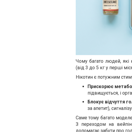
Чому багато людей, які 
(від 3 до 5 кг у перші мі
Нікотин є потужним стиму
Прискорює метабо
підвищується, і орг
Блокує відчуття г
за апетит), сигналіз
Саме тому багато моделе
З переходом на вейпін
допомагає забути про гол