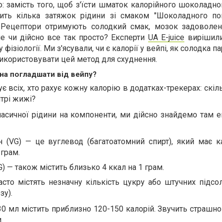
ю: замість того, щоб з'їсти шматок калорійного шоколадно
бить кілька затяжок рідини зі смаком "Шоколадного по
. Рецептори отримують солодкий смак, мозок задоволени
ле чи дійсно все так просто? Експерти
UA E-juice
вирішили
фізіології. Ми з'ясували, чи є калорії у вейпі, як солодка п
 використовувати цей метод для схуднення.
на погладшати від вейпу?
є всіх, хто рахує кожну калорію в додатках-трекерах: скіл
ітрі жижі?
асичної рідини на компоненти, ми дійсно знайдемо там е
 (VG) — це вуглевод (багатоатомний спирт), який має ка
 грам.
) — також містить близько 4 ккал на 1 грам.
сто містять незначну кількість цукру або штучних підсо
зу).
30 мл містить приблизно 120-150 калорій. Звучить страшно
.