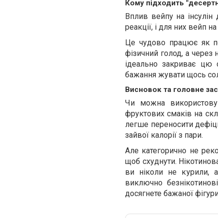
Кому підходить "десертни
Вплив вейпу на інсулін 
реакції, і для них вейп на
Це чудово працює як пс
фізичний голод, а через 
ідеально закриває цю с
бажання жувати щось сол
Висновок та головне за
Чи можна використов
фруктових смаків на скл
легше переносити дефіци
зайвої калорії з пари.
Але категорично не рек
щоб схуднути. Нікотинова
ви ніколи не курили, 
виключно безнікотинові
досягнете бажаної фігури