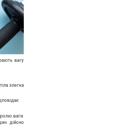
ирають вагу
тіла злегка
ідповідає
тролю ваги.
дин дійсно