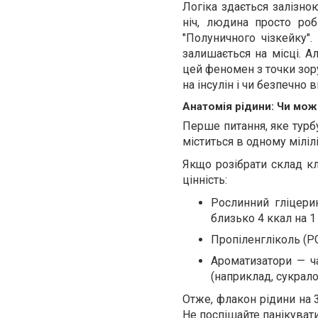
Логіка здається залізно
ніч, людина просто ро
"Полуничного чізкейку"
залишається на місці. А
цей феномен з точки зору 
на інсулін і чи безпечно
Анатомія рідини: Чи мож
Перше питання, яке турбу
міститься в одному міліл
Якщо розібрати склад кл
цінність:
Рослинний гліцерин
близько 4 ккал на 1
Пропіленгліколь (PG
Ароматизатори — ча
(наприклад, сукрало
Отже, флакон рідини на 
Не поспішайте панікувати