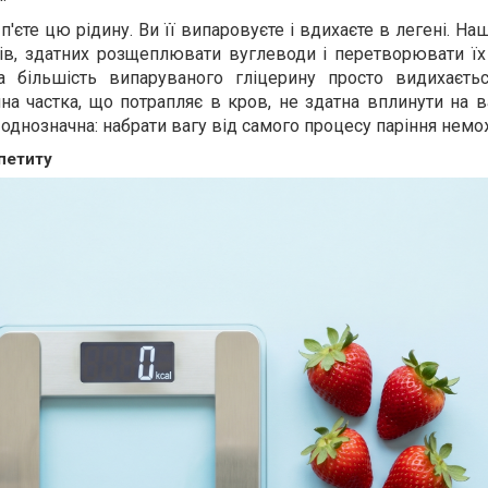
п'єте цю рідину. Ви її випаровуєте і вдихаєте в легені. Наш
в, здатних розщеплювати вуглеводи і перетворювати їх
а більшість випаруваного гліцерину просто видихаєть
ічна частка, що потрапляє в кров, не здатна вплинути на
 однозначна: набрати вагу від самого процесу паріння нем
апетиту