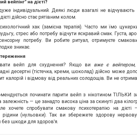
й вейпінг" на дієті?
дуже індивідуальний. Деякі люди взагалі не відчувають 
 дієті дійсно стає рятівним колом.
ихологічний хак (замісна терапія). Часто ми їмо цукерк
нудьгу, стрес або потребу відчути яскравий смак. Густа, ар
енсорну потребу. Ви робите ритуал, отримуєте смакови
одке зникає.
стереження
увати вейп для схуднення? Якщо ви
вже є вейпером
,
адні десертні (тістечка, креми, шоколад) дійсно може до
т калорій і відмову від реальних солодощів. Ви не отрим
омендується починати парити вейп з нікотином ТІЛЬКИ за
 залежність — це занадто висока ціна за скинуті два кіло
але хочете спробувати смакову психотерапію на дієті 
 рідини (нульовки). Так ви збережете здорову нервову
 без шкоди для здоров'я.