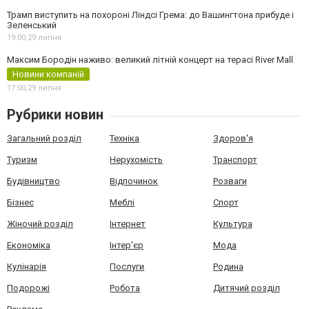
Трамп виступить на похороні Ліндсі Грема: до Вашингтона прибуде і
Зеленський
19:00,
29 липня
Максим Бородін наживо: великий літній концерт на терасі River Mall
Новини компаній
17:00,
29 липня
Рубрики новин
Загальний розділ
Техніка
Здоров'я
Туризм
Нерухомість
Транспорт
Будівництво
Відпочинок
Розваги
Бізнес
Меблі
Спорт
Жіночий розділ
Інтернет
Культура
Економіка
Інтер'єр
Мода
Кулінарія
Послуги
Родина
Подорожі
Робота
Дитячий розділ