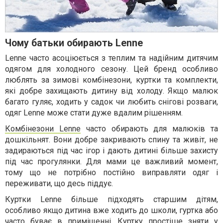
Чому батьки обирають Lenne
Lenne часто асоціюється з теплим та надійним дитячим
одягом для холодного сезону. Цей бренд особливо
люблять за зимові комбінезони, куртки та комплекти,
які добре захищають дитину від холоду. Якщо малюк
багато гуляє, ходить у садок чи любить снігові розваги,
одяг Lenne може стати дуже вдалим рішенням.
Комбінезони Lenne
часто обирають для малюків та
дошкільнят. Вони добре закривають спину та живіт, не
задираються під час ігор і дають дитині більше захисту
під час прогулянки. Для мами це важливий момент,
тому що не потрібно постійно виправляти одяг і
переживати, що десь піддує.
Куртки Lenne більше підходять старшим дітям,
особливо якщо дитина вже ходить до школи, гуртка або
часто буває в приміщенні. Куртку простіше зняти у