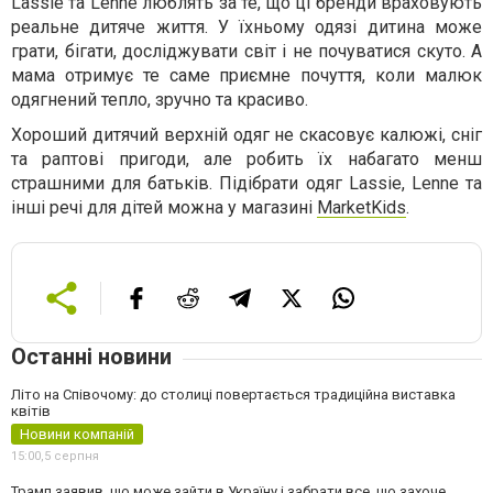
Lassie та Lenne люблять за те, що ці бренди враховують
реальне дитяче життя. У їхньому одязі дитина може
грати, бігати, досліджувати світ і не почуватися скуто. А
мама отримує те саме приємне почуття, коли малюк
одягнений тепло, зручно та красиво.
Хороший дитячий верхній одяг не скасовує калюжі, сніг
та раптові пригоди, але робить їх набагато менш
страшними для батьків. Підібрати одяг Lassie, Lenne та
інші речі для дітей можна у магазині
MarketKids
.
Останні новини
Літо на Співочому: до столиці повертається традиційна виставка
квітів
Новини компаній
15:00,
5 серпня
Трамп заявив, що може зайти в Україну і забрати все, що захоче