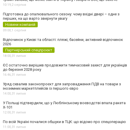
10:19,
2 серпня
Підготовка до опалювального сезону: чому вхідні двері – одне з
перших, на що варто звернути увагу
Новини компаній
09:00,
1 серпня
Відпочинок у Києві та області: пляжі, басейни, активний відпочинок
2026
Партнерський спецпроєкт
18:00,
31 липня
ЄС остаточно вирішив продовжити тимчасовий захист для українців
до березня 2028 року
16:46,
31 липня
Уряд схвалив законопроєкт для запровадження ПДВ на товари з
іноземних маркетплейсів із першого євро
14:00,
31 липня
У Польщі підтвердили, що у Люблінському воєводстві впала ракета
Х-101
12:00,
31 липня
По всій Україні почалися обшуки в ТЦК: що відомо про спецоперацію
11:00,
31 липня