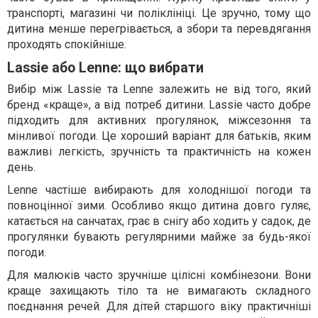
транспорті, магазині чи поліклініці. Це зручно, тому що
дитина менше перегрівається, а збори та перевдягання
проходять спокійніше.
Lassie або Lenne: що вибрати
Вибір між Lassie та Lenne залежить не від того, який
бренд «краще», а від потреб дитини. Lassie часто добре
підходить для активних прогулянок, міжсезоння та
мінливої погоди. Це хороший варіант для батьків, яким
важливі легкість, зручність та практичність на кожен
день.
Lenne частіше вибирають для холоднішої погоди та
повноцінної зими. Особливо якщо дитина довго гуляє,
катається на санчатах, грає в снігу або ходить у садок, де
прогулянки бувають регулярними майже за будь-якої
погоди.
Для малюків часто зручніше цілісні комбінезони. Вони
краще захищають тіло та не вимагають складного
поєднання речей. Для дітей старшого віку практичніші