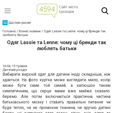
Щ
Щасливі разом!
Головна
Бізнес новини
Одяг Lassie та Lenne: чому ці бренди так
люблять батьки
Одяг Lassie та Lenne: чому ці бренди так
люблять батьки
16:04,
15 травня
Дитячий розділ
Вибирати верхній одяг для дитини іноді складніше, ніж
здається. На фото куртка може виглядати мило, колір
може бути саме той самий, а капюшон таким
симпатичним, що серце мами вже майже сказало:
беремо. Але потім включається практична частина
батьківського мозку і ставить правильні питання: чи
буде тепло, чи не промокне тканина, чи зручно дитині