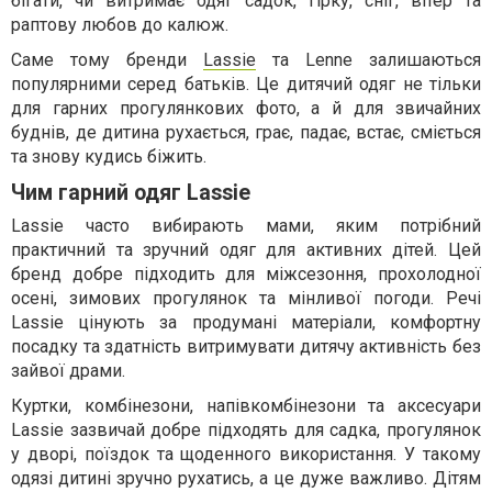
бігати, чи витримає одяг садок, гірку, сніг, вітер та
раптову любов до калюж.
Саме тому бренди
Lassie
та Lenne залишаються
популярними серед батьків. Це дитячий одяг не тільки
для гарних прогулянкових фото, а й для звичайних
буднів, де дитина рухається, грає, падає, встає, сміється
та знову кудись біжить.
Чим гарний одяг Lassie
Lassie часто вибирають мами, яким потрібний
практичний та зручний одяг для активних дітей. Цей
бренд добре підходить для міжсезоння, прохолодної
осені, зимових прогулянок та мінливої погоди. Речі
Lassie цінують за продумані матеріали, комфортну
посадку та здатність витримувати дитячу активність без
зайвої драми.
Куртки, комбінезони, напівкомбінезони та аксесуари
Lassie зазвичай добре підходять для садка, прогулянок
у дворі, поїздок та щоденного використання. У такому
одязі дитині зручно рухатись, а це дуже важливо. Дітям