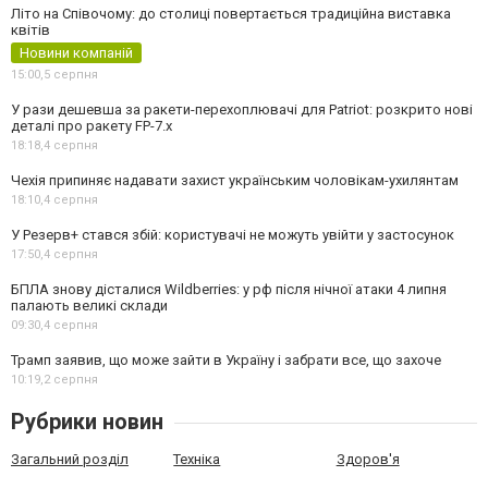
Літо на Співочому: до столиці повертається традиційна виставка
квітів
Новини компаній
15:00,
5 серпня
У рази дешевша за ракети-перехоплювачі для Patriot: розкрито нові
деталі про ракету FP-7.x
18:18,
4 серпня
Чехія припиняє надавати захист українським чоловікам-ухилянтам
18:10,
4 серпня
У Резерв+ стався збій: користувачі не можуть увійти у застосунок
17:50,
4 серпня
БПЛА знову дісталися Wildberries: у рф після нічної атаки 4 липня
палають великі склади
09:30,
4 серпня
Трамп заявив, що може зайти в Україну і забрати все, що захоче
10:19,
2 серпня
Рубрики новин
Загальний розділ
Техніка
Здоров'я