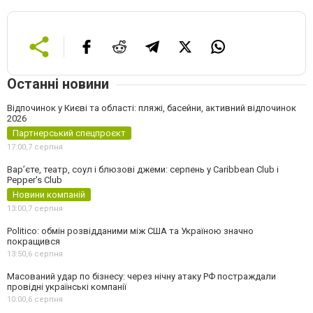
Останні новини
Відпочинок у Києві та області: пляжі, басейни, активний відпочинок
2026
Партнерський спецпроєкт
17:00,
7 серпня
Вар’єте, театр, соул і блюзові джеми: серпень у Caribbean Club і
Pepper's Club
Новини компаній
13:00,
7 серпня
Politico: обмін розвідданими між США та Україною значно
покращився
13:50,
6 серпня
Масований удар по бізнесу: через нічну атаку РФ постраждали
провідні українські компанії
10:00,
6 серпня