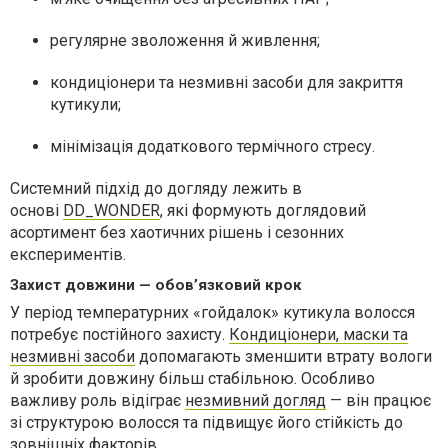
регулярне зволоження й живлення;
кондиціонери та незмивні засоби для закриття
кутикули;
мінімізація додаткового термічного стресу.
Cистемний підхід до догляду лежить в
основі
DD_WONDER
, які формують доглядовий
асортимент без хаотичних рішень і сезонних
експериментів.
Захист довжини — обовʼязковий крок
У період температурних «гойдалок» кутикула волосся
потребує постійного захисту.
Кондиціонери, маски та
незмивні засоби
допомагають зменшити втрату вологи
й зробити довжину більш стабільною. Особливо
важливу роль відіграє
незмивний догляд
— він працює
зі структурою волосся та підвищує його стійкість до
зовнішніх факторів.