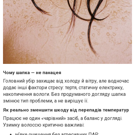
Чому шапка — не панацея
Головний убір захищає від холоду й вітру, але водночас
додає інші фактори стресу: тертя, статичну електрику,
накопичення вологи. Без продуманого догляду шапка
змінює тип проблеми, а не вирішує її.
Як реально зменшити шкоду від перепадів температур
Працює не один «чарівний» засіб, а баланс у догляді.
Узимку волоссю критично важливі:
мʼяке очищення без агресивних ПАР;