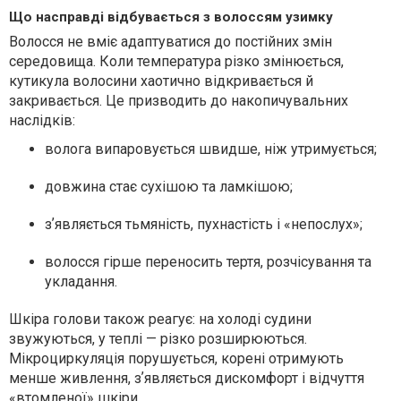
Що насправді відбувається з волоссям узимку
Волосся не вміє адаптуватися до постійних змін
середовища. Коли температура різко змінюється,
кутикула волосини хаотично відкривається й
закривається. Це призводить до накопичувальних
наслідків:
волога випаровується швидше, ніж утримується;
довжина стає сухішою та ламкішою;
зʼявляється тьмяність, пухнастість і «непослух»;
волосся гірше переносить тертя, розчісування та
укладання.
Шкіра голови також реагує: на холоді судини
звужуються, у теплі — різко розширюються.
Мікроциркуляція порушується, корені отримують
менше живлення, зʼявляється дискомфорт і відчуття
«втомленої» шкіри.