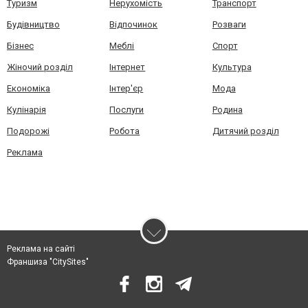
Туризм
Нерухомість
Транспорт
Будівництво
Відпочинок
Розваги
Бізнес
Меблі
Спорт
Жіночий розділ
Інтернет
Культура
Економіка
Інтер'єр
Мода
Кулінарія
Послуги
Родина
Подорожі
Робота
Дитячий розділ
Реклама
Реклама на сайті
Франшиза "CitySites"