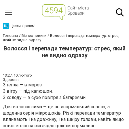
Щ
Щасливі разом!
Головна
Бізнес новини
Волосся і перепади температур: стрес,
який не видно одразу
Волосся і перепади температур: стрес, який
не видно одразу
13:27,
10 лютого
Здоров'я
З тепла — в мороз.
З вітру — під капюшон.
З холоду — в сухе повітря з батареями.
Для волосся зима — це не «нормальний сезон», а
щоденна серія мікрошоків. Різкі перепади температур
впливають і на довжину, і на шкіру голови, навіть якщо
зовні волосся виглядає цілком нормально.