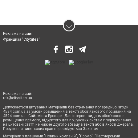
Реклама на сайті
Франшиза "CitySites"
Реклама на сайті:
rek@citysites.ua
Допускається цитування матеріалів без отримання попередньої згоди
4594.com.ua за умови розміщення в тексті обов'язкового посилання на
4594.com.ua - Сайт міста Бровари. Для інтернет-видань обов'язкове
розміщення прямого, відкритого для пошукових систем гіперпосилання
на цитовані статті не нижче другого абзацу в тексті або в якості джерела.
Порушення виняткових прав переслідується Законом.
Матеріали з плашками "Новини компаній", "Промо", "Партнерський