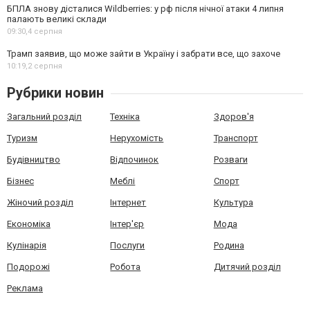
БПЛА знову дісталися Wildberries: у рф після нічної атаки 4 липня
палають великі склади
09:30,
4 серпня
Трамп заявив, що може зайти в Україну і забрати все, що захоче
10:19,
2 серпня
Рубрики новин
Загальний розділ
Техніка
Здоров'я
Туризм
Нерухомість
Транспорт
Будівництво
Відпочинок
Розваги
Бізнес
Меблі
Спорт
Жіночий розділ
Інтернет
Культура
Економіка
Інтер'єр
Мода
Кулінарія
Послуги
Родина
Подорожі
Робота
Дитячий розділ
Реклама