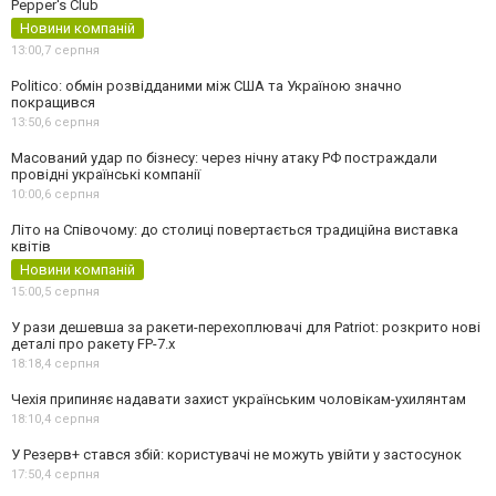
Pepper's Club
Новини компаній
13:00,
7 серпня
Politico: обмін розвідданими між США та Україною значно
покращився
13:50,
6 серпня
Масований удар по бізнесу: через нічну атаку РФ постраждали
провідні українські компанії
10:00,
6 серпня
Літо на Співочому: до столиці повертається традиційна виставка
квітів
Новини компаній
15:00,
5 серпня
У рази дешевша за ракети-перехоплювачі для Patriot: розкрито нові
деталі про ракету FP-7.x
18:18,
4 серпня
Чехія припиняє надавати захист українським чоловікам-ухилянтам
18:10,
4 серпня
У Резерв+ стався збій: користувачі не можуть увійти у застосунок
17:50,
4 серпня