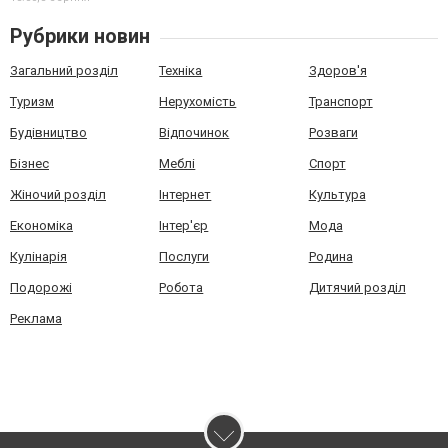
Рубрики новин
Загальний розділ
Техніка
Здоров'я
Туризм
Нерухомість
Транспорт
Будівництво
Відпочинок
Розваги
Бізнес
Меблі
Спорт
Жіночий розділ
Інтернет
Культура
Економіка
Інтер'єр
Мода
Кулінарія
Послуги
Родина
Подорожі
Робота
Дитячий розділ
Реклама