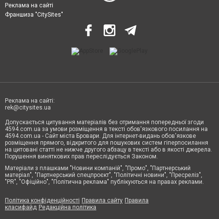
Реклама на сайті
Франшиза "CitySites"
Реклама на сайті:
rek@citysites.ua
Допускається цитування матеріалів без отримання попередньої згоди
4594.com.ua за умови розміщення в тексті обов'язкового посилання на
4594.com.ua - Сайт міста Бровари. Для інтернет-видань обов'язкове
розміщення прямого, відкритого для пошукових систем гіперпосилання
на цитовані статті не нижче другого абзацу в тексті або в якості джерела.
Порушення виняткових прав переслідується Законом.
Матеріали з плашками "Новини компаній", "Промо", "Партнерський
матеріал", "Партнерський спецпроєкт", "Політичні новини", "Пресреліз",
"PR", "Офіційно", "Політична реклама" публікуються на правах реклами.
Політика конфіденційності
Правила сайту
Правила
класифайд
Редакційна політика