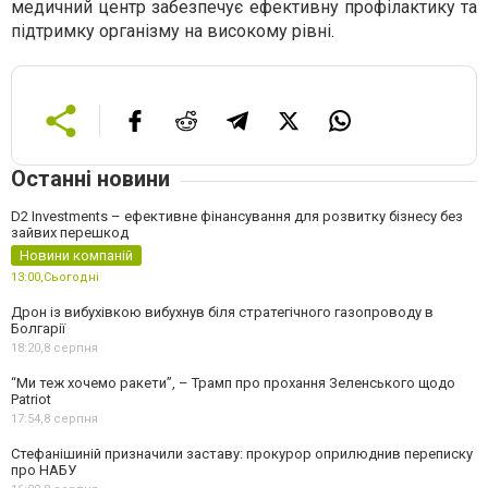
медичний центр забезпечує ефективну профілактику та
підтримку організму на високому рівні.
Останні новини
D2 Investments – ефективне фінансування для розвитку бізнесу без
зайвих перешкод
Новини компаній
13:00,
Сьогодні
Дрон із вибухівкою вибухнув біля стратегічного газопроводу в
Болгарії
18:20,
8 серпня
“Ми теж хочемо ракети”, – Трамп про прохання Зеленського щодо
Patriot
17:54,
8 серпня
Стефанішиній призначили заставу: прокурор оприлюднив переписку
про НАБУ