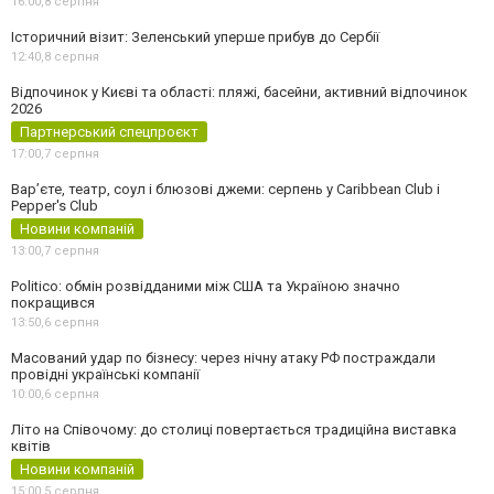
16:00,
8 серпня
Історичний візит: Зеленський уперше прибув до Сербії
12:40,
8 серпня
Відпочинок у Києві та області: пляжі, басейни, активний відпочинок
2026
Партнерський спецпроєкт
17:00,
7 серпня
Вар’єте, театр, соул і блюзові джеми: серпень у Caribbean Club і
Pepper's Club
Новини компаній
13:00,
7 серпня
Politico: обмін розвідданими між США та Україною значно
покращився
13:50,
6 серпня
Масований удар по бізнесу: через нічну атаку РФ постраждали
провідні українські компанії
10:00,
6 серпня
Літо на Співочому: до столиці повертається традиційна виставка
квітів
Новини компаній
15:00,
5 серпня