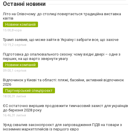
Останні новини
Літо на Співочому: до столиці повертається традиційна виставка
квітів
Новини компаній
15:00,
Вчора
Трамп заявив, що може зайти в Україну і забрати все, що захоче
10:19,
2 серпня
Підготовка до опалювального сезону: чому вхідні двері – одне з
перших, на що варто звернути увагу
Новини компаній
09:00,
1 серпня
Відпочинок у Києві та області: пляжі, басейни, активний відпочинок
2026
Партнерський спецпроєкт
18:00,
31 липня
ЄС остаточно вирішив продовжити тимчасовий захист для українців
до березня 2028 року
16:46,
31 липня
Уряд схвалив законопроєкт для запровадження ПДВ на товари з
іноземних маркетплейсів із першого євро