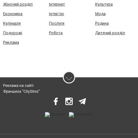
Жіночий розділ
Інтернет
Культура
Економіка
Інтер'єр
Мода
Кулінарія
Послуги
Родина
Подорожі
Робота
Дитячий розділ
Реклама
Реклама на сайті
Франшиза "CitySites"