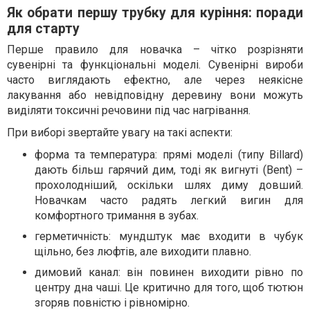
Як обрати першу трубку для куріння: поради
для старту
Перше правило для новачка – чітко розрізняти
сувенірні та функціональні моделі. Сувенірні вироби
часто виглядають ефектно, але через неякісне
лакування або невідповідну деревину вони можуть
виділяти токсичні речовини під час нагрівання.
При виборі звертайте увагу на такі аспекти:
форма та температура: прямі моделі (типу Billard)
дають більш гарячий дим, тоді як вигнуті (Bent) –
прохолодніший, оскільки шлях диму довший.
Новачкам часто радять легкий вигин для
комфортного тримання в зубах.
герметичність: мундштук має входити в чубук
щільно, без люфтів, але виходити плавно.
димовий канал: він повинен виходити рівно по
центру дна чаші. Це критично для того, щоб тютюн
згоряв повністю і рівномірно.