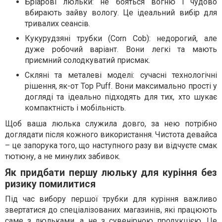
Бріарові люльки: не бояться вогню і чудово
вбирають зайву вологу. Це ідеальний вибір для
тривалих сеансів.
Кукурудзяні трубки (Corn Cob): недорогий, але
дуже робочий варіант. Вони легкі та мають
приємний солодкуватий присмак.
Скляні та металеві моделі: сучасні технологічні
рішення, як-от Top Puff. Вони максимально прості у
догляді та ідеально підходять для тих, хто шукає
компактність і мобільність.
Щоб ваша люлька служила довго, за нею потрібно
доглядати після кожного використання. Чистота девайса
– це запорука того, що наступного разу ви відчуєте смак
тютюну, а не минулих забивок.
Як придбати першу люльку для куріння без
ризику помилитися
Під час вибору першої трубки для куріння важливо
звертатися до спеціалізованих магазинів, які працюють
саме з люльками, а не з сувенірною продукцією. Це