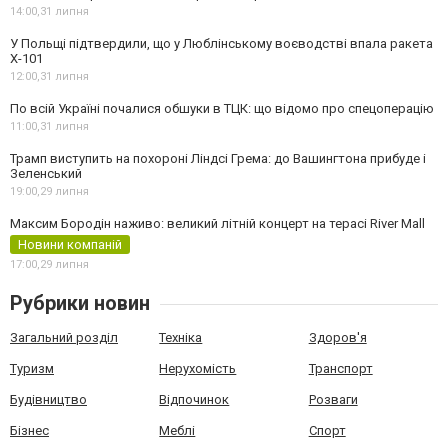
14:00,
31 липня
У Польщі підтвердили, що у Люблінському воєводстві впала ракета
Х-101
12:00,
31 липня
По всій Україні почалися обшуки в ТЦК: що відомо про спецоперацію
11:00,
31 липня
Трамп виступить на похороні Ліндсі Грема: до Вашингтона прибуде і
Зеленський
19:00,
29 липня
Максим Бородін наживо: великий літній концерт на терасі River Mall
Новини компаній
17:00,
29 липня
Рубрики новин
Загальний розділ
Техніка
Здоров'я
Туризм
Нерухомість
Транспорт
Будівництво
Відпочинок
Розваги
Бізнес
Меблі
Спорт