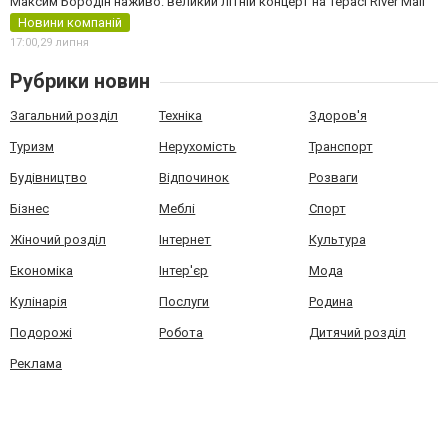
Максим Бородін наживо: великий літній концерт на терасі River Mall
Новини компаній
17:00,
29 липня
Рубрики новин
Загальний розділ
Техніка
Здоров'я
Туризм
Нерухомість
Транспорт
Будівництво
Відпочинок
Розваги
Бізнес
Меблі
Спорт
Жіночий розділ
Інтернет
Культура
Економіка
Інтер'єр
Мода
Кулінарія
Послуги
Родина
Подорожі
Робота
Дитячий розділ
Реклама