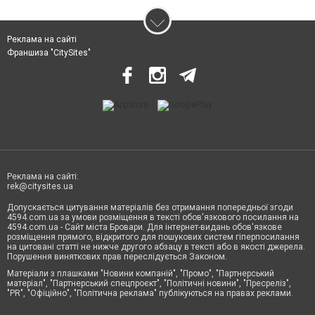
Реклама на сайті
Франшиза "CitySites"
Реклама на сайті:
rek@citysites.ua
Допускається цитування матеріалів без отримання попередньої згоди
4594.com.ua за умови розміщення в тексті обов'язкового посилання на
4594.com.ua - Сайт міста Бровари. Для інтернет-видань обов'язкове
розміщення прямого, відкритого для пошукових систем гіперпосилання
на цитовані статті не нижче другого абзацу в тексті або в якості джерела.
Порушення виняткових прав переслідується Законом.
Матеріали з плашками "Новини компаній", "Промо", "Партнерський
матеріал", "Партнерський спецпроєкт", "Політичні новини", "Пресреліз",
"PR", "Офіційно", "Політична реклама" публікуються на правах реклами.