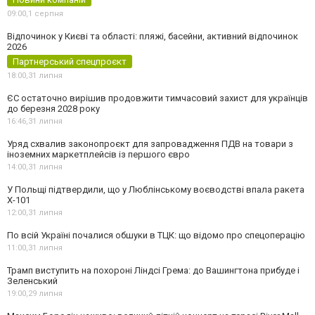
09:00,
1 серпня
Відпочинок у Києві та області: пляжі, басейни, активний відпочинок
2026
Партнерський спецпроєкт
18:00,
31 липня
ЄС остаточно вирішив продовжити тимчасовий захист для українців
до березня 2028 року
16:46,
31 липня
Уряд схвалив законопроєкт для запровадження ПДВ на товари з
іноземних маркетплейсів із першого євро
14:00,
31 липня
У Польщі підтвердили, що у Люблінському воєводстві впала ракета
Х-101
12:00,
31 липня
По всій Україні почалися обшуки в ТЦК: що відомо про спецоперацію
11:00,
31 липня
Трамп виступить на похороні Ліндсі Грема: до Вашингтона прибуде і
Зеленський
19:00,
29 липня