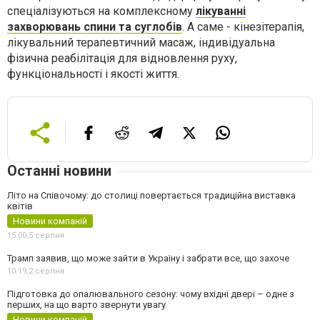
спеціалізуються на комплексному
лікуванні
захворювань спини та суглобів
. А саме - кінезітерапія,
лікувальний терапевтичний масаж, індивідуальна
фізична реабілітація для відновлення руху,
функціональності і якості життя.
Останні новини
Літо на Співочому: до столиці повертається традиційна виставка
квітів
Новини компаній
15:00,
5 серпня
Трамп заявив, що може зайти в Україну і забрати все, що захоче
10:19,
2 серпня
Підготовка до опалювального сезону: чому вхідні двері – одне з
перших, на що варто звернути увагу
Новини компаній