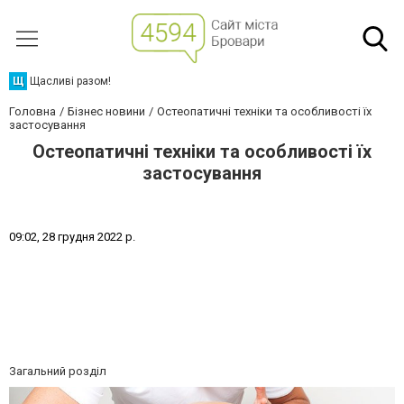
Щ
Щасливі разом!
Головна
Бізнес новини
Остеопатичні техніки та особливості їх
застосування
Остеопатичні техніки та особливості їх
застосування
0
9
:
0
2
,
2
8
г
р
у
д
н
я
2
0
2
2
р
.
Загальний розділ