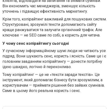
клієнтів, відповідати на запитання та знімати сумніви.
Він економить час менеджерів, зменшує кількість
уточнень і підвищує ефективність маркетингу.
Крім того, копірайтинг важливий для пошукових систем.
Структуровані, зрозумілі тексти допомагають сайту
краще ранжуватися та залучати органічний трафік. Але
ключове — не SEO саме по собі, а користь для читача.
У чому сенс копірайтингу сьогодні
У сучасному інформаційному шумі люди не читають усе
підряд. Вони шукають сенс, користь і ясність. Саме це і є
головним завданням копірайтингу — донести потрібну
ідею швидко, логічно й переконливо.
Тому копірайтинг — це не «тексти заради текстів». Це
інструмент, який допомагає бізнесу бути зрозумілим, а
користувачам — приймати рішення без зайвих сумнівів.
Саме в цьому його реальна користь і сенс.