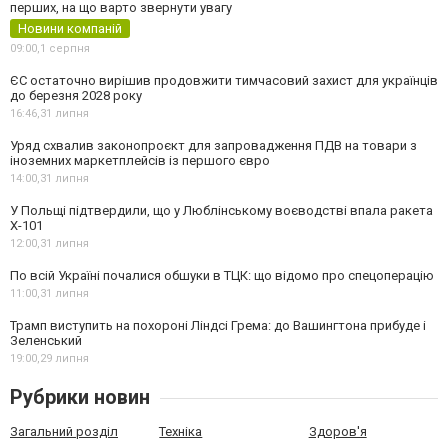
перших, на що варто звернути увагу
Новини компаній
09:00,
1 серпня
ЄС остаточно вирішив продовжити тимчасовий захист для українців
до березня 2028 року
16:46,
31 липня
Уряд схвалив законопроєкт для запровадження ПДВ на товари з
іноземних маркетплейсів із першого євро
14:00,
31 липня
У Польщі підтвердили, що у Люблінському воєводстві впала ракета
Х-101
12:00,
31 липня
По всій Україні почалися обшуки в ТЦК: що відомо про спецоперацію
11:00,
31 липня
Трамп виступить на похороні Ліндсі Грема: до Вашингтона прибуде і
Зеленський
19:00,
29 липня
Рубрики новин
Загальний розділ
Техніка
Здоров'я