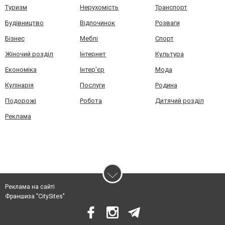
Туризм
Нерухомість
Транспорт
Будівництво
Відпочинок
Розваги
Бізнес
Меблі
Спорт
Жіночий розділ
Інтернет
Культура
Економіка
Інтер'єр
Мода
Кулінарія
Послуги
Родина
Подорожі
Робота
Дитячий розділ
Реклама
Реклама на сайті
Франшиза "CitySites"