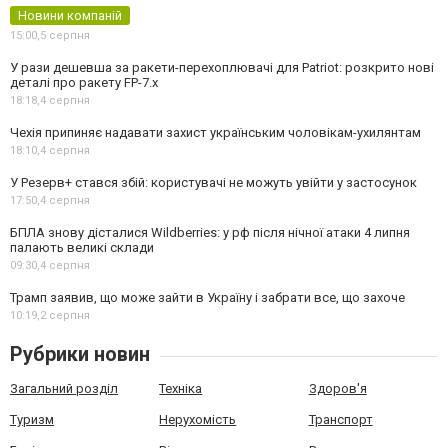
Новини компаній
15:00,
5 серпня
У рази дешевша за ракети-перехоплювачі для Patriot: розкрито нові
деталі про ракету FP-7.x
18:18,
4 серпня
Чехія припиняє надавати захист українським чоловікам-ухилянтам
18:10,
4 серпня
У Резерв+ стався збій: користувачі не можуть увійти у застосунок
17:50,
4 серпня
БПЛА знову дісталися Wildberries: у рф після нічної атаки 4 липня
палають великі склади
09:30,
4 серпня
Трамп заявив, що може зайти в Україну і забрати все, що захоче
10:19,
2 серпня
Рубрики новин
Загальний розділ
Техніка
Здоров'я
Туризм
Нерухомість
Транспорт