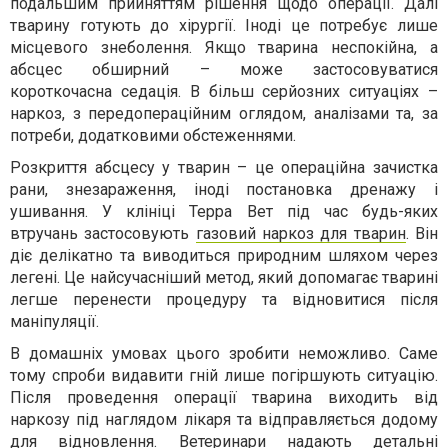
подальшим прийняттям рішення щодо операції. Далі
тварину готують до хірургії. Іноді це потребує лише
місцевого знеболення. Якщо тварина неспокійна, а
абсцес обширний – може застосовуватися
короткочасна седація. В більш серйозних ситуаціях –
наркоз, з передопераційним оглядом, аналізами та, за
потреби, додатковими обстеженнями.
Розкриття абсцесу у тварин – це операційна зачистка
рани, знезараження, іноді постановка дренажу і
ушивання. У клініці Терра Вет під час будь-яких
втручань застосовують
газовий наркоз для тварин
. Він
діє делікатно та виводиться природним шляхом через
легені. Це найсучасніший метод, який допомагає тварині
легше перенести процедуру та відновитися після
маніпуляції.
В домашніх умовах цього зробити неможливо. Саме
тому спроби видавити гній лише погіршують ситуацію.
Після проведення операції тварина виходить від
наркозу під наглядом лікаря та відправляється додому
для відновлення. Ветеринари надають детальні