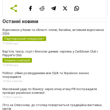
Останні новини
Відпочинок у Києві та області: пляжі, басейни, активний відпочинок
2026
Партнерський спецпроєкт
17:00,
Вчора
Вар’єте, театр, соул і блюзові джеми: серпень у Caribbean Club і
Pepper's Club
Новини компаній
13:00,
Вчора
Politico: обмін розвідданими між США та Україною значно
покращився
13:50,
6 серпня
Масований удар по бізнесу: через нічну атаку РФ постраждали
провідні українські компанії
10:00,
6 серпня
Літо на Співочому: до столиці повертається традиційна виставка
квітів