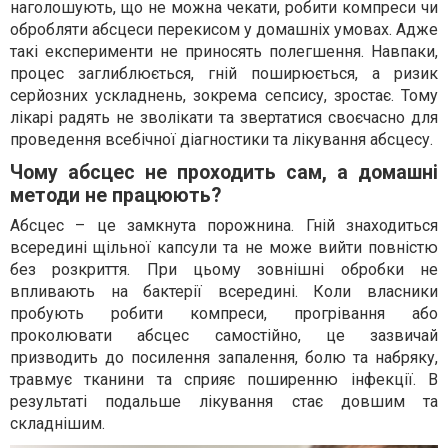
наголошують, що не можна чекати, робити компреси чи
обробляти абсцеси перекисом у домашніх умовах. Адже
такі експерименти не приносять полегшення. Навпаки,
процес заглиблюється, гній поширюється, а ризик
серйозних ускладнень, зокрема сепсису, зростає. Тому
лікарі радять не зволікати та звертатися своєчасно для
проведення всебічної діагностики та лікування абсцесу.
Чому абсцес не проходить сам, а домашні
методи не працюють?
Абсцес – це замкнута порожнина. Гній знаходиться
всередині щільної капсули та не може вийти повністю
без розкриття. При цьому зовнішні обробки не
впливають на бактерії всередині. Коли власники
пробують робити компреси, прогрівання або
проколювати абсцес самостійно, це зазвичай
призводить до посилення запалення, болю та набряку,
травмує тканини та сприяє поширенню інфекції. В
результаті подальше лікування стає довшим та
складнішим.