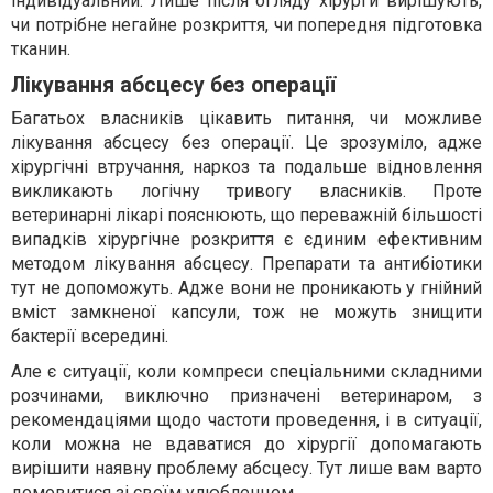
індивідуальний. Лише після огляду хірурги вирішують,
чи потрібне негайне розкриття, чи попередня підготовка
тканин.
Лікування абсцесу без операції
Багатьох власників цікавить питання, чи можливе
лікування абсцесу без операції. Це зрозуміло, адже
хірургічні втручання, наркоз та подальше відновлення
викликають логічну тривогу власників. Проте
ветеринарні лікарі пояснюють, що переважній більшості
випадків хірургічне розкриття є єдиним ефективним
методом лікування абсцесу. Препарати та антибіотики
тут не допоможуть. Адже вони не проникають у гнійний
вміст замкненої капсули, тож не можуть знищити
бактерії всередині.
Але є ситуації, коли компреси спеціальними складними
розчинами, виключно призначені ветеринаром, з
рекомендаціями щодо частоти проведення, і в ситуації,
коли можна не вдаватися до хірургії допомагають
вирішити наявну проблему абсцесу. Тут лише вам варто
домовитися зі своїм улюбленцем.