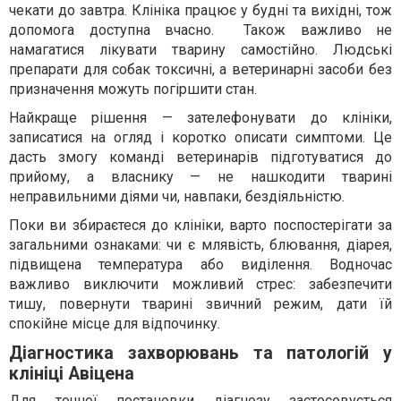
чекати до завтра. Клініка працює у будні та вихідні, тож
допомога доступна вчасно. Також важливо не
намагатися лікувати тварину самостійно. Людські
препарати для собак токсичні, а ветеринарні засоби без
призначення можуть погіршити стан.
Найкраще рішення — зателефонувати до клініки,
записатися на огляд і коротко описати симптоми. Це
дасть змогу команді ветеринарів підготуватися до
прийому, а власнику — не нашкодити тварині
неправильними діями чи, навпаки, бездіяльністю.
Поки ви збираєтеся до клініки, варто поспостерігати за
загальними ознаками: чи є млявість, блювання, діарея,
підвищена температура або виділення. Водночас
важливо виключити можливий стрес: забезпечити
тишу, повернути тварині звичний режим, дати їй
спокійне місце для відпочинку.
Діагностика захворювань та патологій у
клініці Авіцена
Для точної постановки діагнозу застосовується