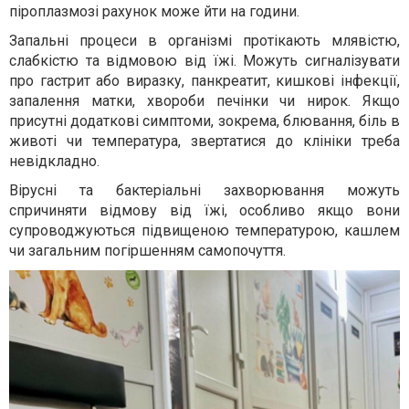
піроплазмозі рахунок може йти на години.
Запальні процеси в організмі протікають млявістю,
слабкістю та відмовою від їжі. Можуть сигналізувати
про гастрит або виразку, панкреатит, кишкові інфекції,
запалення матки, хвороби печінки чи нирок. Якщо
присутні додаткові симптоми, зокрема, блювання, біль в
животі чи температура, звертатися до клініки треба
невідкладно.
Вірусні та бактеріальні захворювання можуть
спричиняти відмову від їжі, особливо якщо вони
супроводжуються підвищеною температурою, кашлем
чи загальним погіршенням самопочуття.