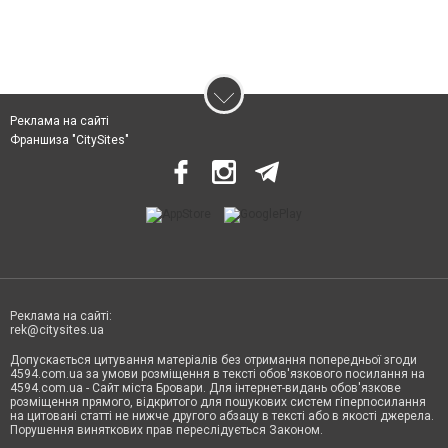
Реклама на сайті
Франшиза "CitySites"
Реклама на сайті:
rek@citysites.ua
Допускається цитування матеріалів без отримання попередньої згоди
4594.com.ua за умови розміщення в тексті обов'язкового посилання на
4594.com.ua - Сайт міста Бровари. Для інтернет-видань обов'язкове
розміщення прямого, відкритого для пошукових систем гіперпосилання
на цитовані статті не нижче другого абзацу в тексті або в якості джерела.
Порушення виняткових прав переслідується Законом.