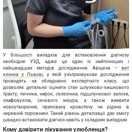
У більшості випадків для встановлення діагнозу
необхідне УЗД, адже це один із найточніших і
найшвидших методів дослідження. Авіцена –
вет
клініка у Львові
, у якій ультразвукове дослідження
проводять на обладнанні експертного класу, що
дозволяє детально оцінити стан шлунково-кишкового
тракту, печінки, нирок, селезінки, підшлункової залози,
лімфовузлів, сечового міхура, а також виявити
новоутворення, приховану кровотечу чи рідину в
черевній порожнині. Такий рівень деталізації дає змогу
швидко встановити діагноз навіть у складних випадках.
Кому довірити лікування улюбленця?