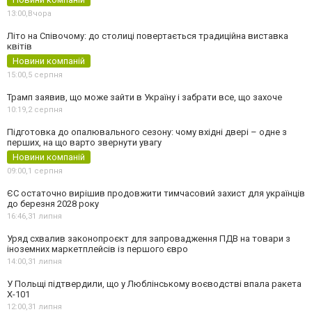
13:00,
Вчора
Літо на Співочому: до столиці повертається традиційна виставка
квітів
Новини компаній
15:00,
5 серпня
Трамп заявив, що може зайти в Україну і забрати все, що захоче
10:19,
2 серпня
Підготовка до опалювального сезону: чому вхідні двері – одне з
перших, на що варто звернути увагу
Новини компаній
09:00,
1 серпня
ЄС остаточно вирішив продовжити тимчасовий захист для українців
до березня 2028 року
16:46,
31 липня
Уряд схвалив законопроєкт для запровадження ПДВ на товари з
іноземних маркетплейсів із першого євро
14:00,
31 липня
У Польщі підтвердили, що у Люблінському воєводстві впала ракета
Х-101
12:00,
31 липня