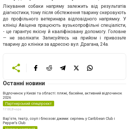
Лікування собаки напряму залежить від результатів
діагностики, тому після обстеження тварину скеровують
до профільного ветеринара відповідного напрямку. У
клініці Авіцена працюють вузькопрофільні спеціалісти,
- це гарантує якісну й кваліфіковану допомогу. Головне
— не зволікати. Записуйтесь на прийом і привозьте
тварину до клініки за адресою вул. Драгана, 24а.
Останні новини
Відпочинок у Києві та області: пляжі, басейни, активний відпочинок
2026
Партнерський спецпроєкт
17:00,
Вчора
Вар’єте, театр, соул і блюзові джеми: серпень у Caribbean Club і
Pepper's Club
Новини компаній