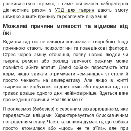
розвиваються стрімко, і саме своєчасна лабораторна
діагностика разом з
УЗД для тварин
дають змогу
швидко знайти причину та розпочати лікування.
Можливі причини млявості та відмови від
їжі
Відмова від їжі не завжди пов’язана з хворобою. Іноді
причиною стають психологічні та поведінкові фактори.
Стрес через зміну оточення, появу нових людей чи
тварин, ремонт або розлад звичного режиму може
повністю збити апетит. Деякі собаки перестають їсти
корм, якщо звикли отримувати «смачніше» зі столу й
просто чекають на альтернативу. Але якщо в житті
тварини не відбулося жодних змін або відмова від їжі
триває довше одного дня, найімовірніше, йдеться вже
про медичні причини. Розглянемо їх.
Піроплазмоз (бабезіоз) є сезонним захворюванням, яке
передається кліщами. Характеризується блискавичним
погіршенням стану. Часто власники думають, що собака
просто втомилася або «щось не те з’їла», але при