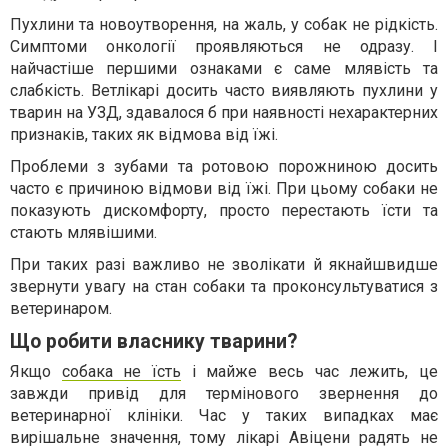
Пухлини та новоутворення, на жаль, у собак не рідкість.
Симптоми онкології проявляються не одразу. І
найчастіше першими ознаками є саме млявість та
слабкість. Ветлікарі досить часто виявляють пухлини у
тварин на УЗД, здавалося б при наявності нехарактерних
признаків, таких як відмова від їжі.
Проблеми з зубами та ротовою порожниною досить
часто є причиною відмови від їжі. При цьому собаки не
показують дискомфорту, просто перестають їсти та
стають млявішими.
При таких разі важливо не зволікати й якнайшвидше
звернути увагу на стан собаки та проконсультуватися з
ветеринаром.
Що робити власнику тварини?
Якщо
собака не їсть
і майже весь час лежить, це
завжди привід для термінового звернення до
ветеринарної клініки. Час у таких випадках має
вирішальне значення, тому лікарі Авіцени радять не