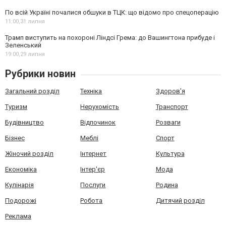
По всій Україні почалися обшуки в ТЦК: що відомо про спецоперацію
11:00,
31 липня
Трамп виступить на похороні Ліндсі Грема: до Вашингтона прибуде і
Зеленський
19:00,
29 липня
Рубрики новин
Загальний розділ
Техніка
Здоров'я
Туризм
Нерухомість
Транспорт
Будівництво
Відпочинок
Розваги
Бізнес
Меблі
Спорт
Жіночий розділ
Інтернет
Культура
Економіка
Інтер'єр
Мода
Кулінарія
Послуги
Родина
Подорожі
Робота
Дитячий розділ
Реклама