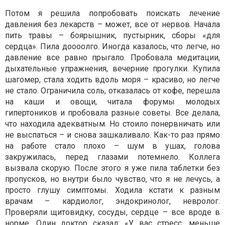
Потом я решила попробовать поискать лечение
давления без лекарств – может, все от нервов. Начала
пить травы – боярышник, пустырник, сборы «для
сердца». Пила доооолго. Иногда казалось, что легче, но
давление все равно прыгало. Пробовала медитации,
дыхательные упражнения, вечерние прогулки. Купила
шагомер, стала ходить вдоль моря – красиво, но легче
не стало. Ограничила соль, отказалась от кофе, перешла
на каши и овощи, читала форумы молодых
гипертоников и пробовала разные советы. Все делала,
что находила адекватным. Но стоило понервничать или
не выспаться – и снова зашкаливало. Как-то раз прямо
на работе стало плохо – шум в ушах, голова
закружилась, перед глазами потемнело. Коллега
вызвала скорую. После этого я уже пила таблетки без
пропусков, но внутри было чувство, что я не лечусь, а
просто глушу симптомы. Ходила кстати к разным
врачам – кардиолог, эндокринолог, невролог.
Проверяли щитовидку, сосуды, сердце – все вроде в
норме. Один доктор сказал: «У вас стресс, меньше