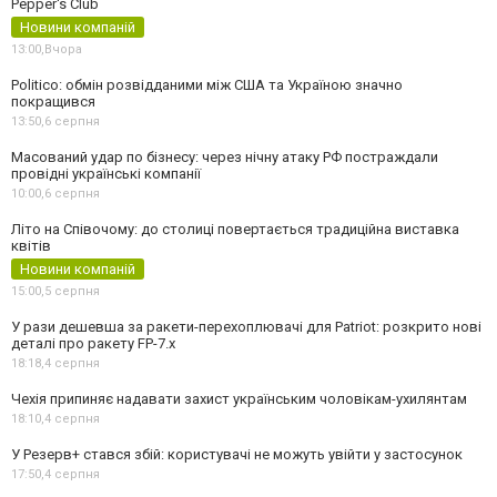
Pepper's Club
Новини компаній
13:00,
Вчора
Politico: обмін розвідданими між США та Україною значно
покращився
13:50,
6 серпня
Масований удар по бізнесу: через нічну атаку РФ постраждали
провідні українські компанії
10:00,
6 серпня
Літо на Співочому: до столиці повертається традиційна виставка
квітів
Новини компаній
15:00,
5 серпня
У рази дешевша за ракети-перехоплювачі для Patriot: розкрито нові
деталі про ракету FP-7.x
18:18,
4 серпня
Чехія припиняє надавати захист українським чоловікам-ухилянтам
18:10,
4 серпня
У Резерв+ стався збій: користувачі не можуть увійти у застосунок
17:50,
4 серпня