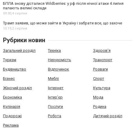
БПЛА знову дісталися Wildberries: у рф після нічної атаки 4 липня
палають великі склади
09:30,
4 серпня
Трамп заявив, що може зайти в Україну і забрати все, що захоче
10:19,
2 серпня
Рубрики новин
Загальний розділ
Техніка
Здоров'я
Туризм
Нерухомість
Транспорт
Будівництво
Відпочинок
Розваги
Бізнес
Меблі
Спорт
Жіночий розділ
Інтернет
Культура
Економіка
Інтер'єр
Мода
Кулінарія
Послуги
Родина
Подорожі
Робота
Дитячий розділ
Реклама