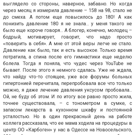
выглядело со стороны, наверное, забавно. Но когда
через месяц я измерила давление – 158 на 98, стало не
до смеха. А потом еще повысилось до 180! А как
понизить давление 180 я не знала… у меня такого не
было еще короче говоря… А блогер, конечно, молодец –
бодрый, мотивирует, говорит, что надо просто
«поверить в себя». А мне от этой веры легче не стало.
Давление как было, так и есть высокое. Только время
потратила, а спина после его гимнастики еще неделю
болела. Тогда я поняла, что чудес через YouTube не
бывает. После этого я немного сдалась. Уже не ждала,
что найду что-то стоящее, уже все форумы больных
гипертонией перечитала, перепробовала все что только
можно, я даже лечение давления уксусом пробовала...
Ой, не буду об этом. И по итогу все равно просто жила,
точнее существовала, – с тонометром в сумке, с
запасом лекарств в кухонном шкафу и постоянной
усталостью. Но в один прекрасный день на работе
коллега рассказала, что ее мама ходила на процедуры в
центр ОО «Карбоген» у нас в Одессе на Новосельского,