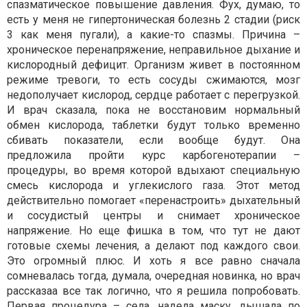
спазматическое повышение давления. Фух, думаю, то
есть у меня не гипертоническая болезнь 2 стадии (риск
3 как меня пугали), а какие-то спазмы. Причина –
хроническое перенапряжение, неправильное дыхание и
кислородный дефицит. Организм живет в постоянном
режиме тревоги, то есть сосуды сжимаются, мозг
недополучает кислород, сердце работает с перегрузкой.
И врач сказала, пока не восстановим нормальный
обмен кислорода, таблетки будут только временно
сбивать показатели, если вообще будут. Она
предложила пройти курс карбогенотерапии –
процедуры, во время которой вдыхают специальную
смесь кислорода и углекислого газа. Этот метод
действительно помогает «перенастроить» дыхательный
и сосудистый центры и снимает хроническое
напряжение. Но еще фишка в том, что тут не дают
готовые схемы лечения, а делают под каждого свои.
Это огромный плюс. И хоть я все равно сначала
сомневалась тогда, думала, очередная новинка, но врач
рассказаа все так логично, что я решила попробовать.
Первая процедура – села, надела маску, дышала по