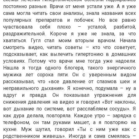
постоянно разные. Врачи от меня устали уже. А я уже
сама могла читать свои анализы, знала названия всех
популярных препаратов и побочек. Но все равно
чувствовала себя плохо – усталой, разбитой,
раздражительной. Короче я уже не знала, за что
хвататься. Гугл стал моим вторым врачом. Начала
смотреть видео, читать советы – кто что советует,
подсказывает, как вылечить гипертонию в домашних
условиях. Потому что врачи мне тогда уже надоели.
Нашла я тогда одного блогера, такого энергичного
мужика лет сорока пяти. Он с уверенным видом
рассказывал, что «все давление от спазмов шеи и
неправильного дыхания». Я конечно, подумала – ну а
вдруг и правда. Он показывал упражнения для
снижения давления на видео и говорил «Вот наклоны,
вот дыхание по системе, вот расслабляем сосуды». Я
как дура делала, повторяла. Каждое утро – зарядка с
телефоном, он там руками машет, а я повторяю на
кухне. Муж шутил, говорил «Ты с ним уже как с
родственником живешь». Иногда и сама смеялась –