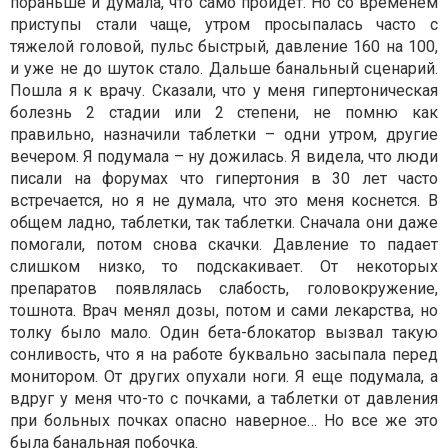
пораньше и думала, что само пройдет. Но со временем
приступы стали чаще, утром просыпалась часто с
тяжелой головой, пульс быстрый, давление 160 на 100,
и уже не до шуток стало. Дальше банальный сценарий.
Пошла я к врачу. Сказали, что у меня гипертоническая
болезнь 2 стадии или 2 степени, не помню как
правильно, назначили таблетки – одни утром, другие
вечером. Я подумала – ну дожилась. Я видела, что люди
писали на форумах что гипертония в 30 лет часто
встречается, но я не думала, что это меня коснется. В
общем ладно, таблетки, так таблетки. Сначала они даже
помогали, потом снова скачки. Давление то падает
слишком низко, то подскакивает. От некоторых
препаратов появлялась слабость, головокружение,
тошнота. Врач менял дозы, потом и сами лекарства, но
толку было мало. Один бета-блокатор вызвал такую
сонливость, что я на работе буквально засыпала перед
монитором. От других опухали ноги. Я еще подумала, а
вдруг у меня что-то с почками, а таблетки от давления
при больных почках опасно наверное… Но все же это
была банальная побочка.