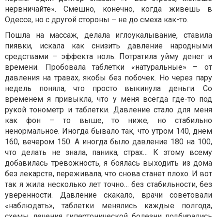
нервничайте». Смешно, конечно, когда живешь в
Одессе, но с другой стороны – не до смеха как-то.
Пошла на массаж, делала иглоукалывание, ставила
пиявки, искала как снизить давление народными
средствами – эффекта ноль. Потратила уйму денег и
времени. Пробовала таблетки «натуральные» – от
давления на травах, якобы без побочек. Но через пару
недель поняла, что просто выкинула деньги. Со
временем я привыкла, что у меня всегда где-то под
рукой тонометр и таблетки. Давление стало для меня
как фон – то выше, то ниже, но стабильно
ненормальное. Иногда бывало так, что утром 140, днем
160, вечером 150. А иногда было давление 180 на 100,
что делать не знала, паника, страх… К этому всему
добавилась тревожность, я боялась выходить из дома
без лекарств, переживала, что снова станет плохо. И вот
так я жила несколько лет точно… без стабильности, без
уверенности. Давление скакало, врачи советовали
«наблюдать», таблетки менялись каждые полгода,
схемы лечения гипертонической болезни подбирались