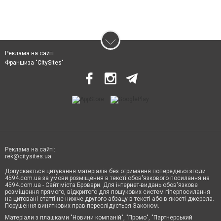
Реклама на сайті
Франшиза "CitySites"
Реклама на сайті:
rek@citysites.ua
Допускається цитування матеріалів без отримання попередньої згоди
4594.com.ua за умови розміщення в тексті обов'язкового посилання на
4594.com.ua - Сайт міста Бровари. Для інтернет-видань обов'язкове
розміщення прямого, відкритого для пошукових систем гіперпосилання
на цитовані статті не нижче другого абзацу в тексті або в якості джерела.
Порушення виняткових прав переслідується Законом.
Матеріали з плашками "Новини компаній", "Промо", "Партнерський