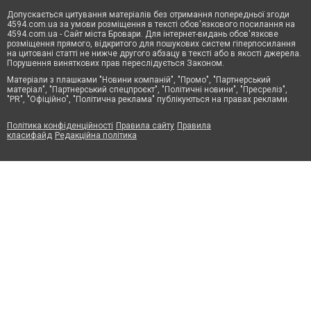
Допускається цитування матеріалів без отримання попередньої згоди
4594.com.ua за умови розміщення в тексті обов'язкового посилання на
4594.com.ua - Сайт міста Бровари. Для інтернет-видань обов'язкове
розміщення прямого, відкритого для пошукових систем гіперпосилання
на цитовані статті не нижче другого абзацу в тексті або в якості джерела.
Порушення виняткових прав переслідується Законом.
Матеріали з плашками "Новини компаній", "Промо", "Партнерський
матеріал", "Партнерський спецпроєкт", "Політичні новини", "Пресреліз",
"PR", "Офіційно", "Політична реклама" публікуються на правах реклами.
Політика конфіденційності
Правила сайту
Правила
класифайд
Редакційна політика