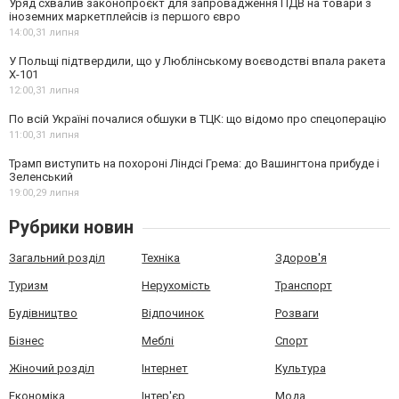
Уряд схвалив законопроєкт для запровадження ПДВ на товари з
іноземних маркетплейсів із першого євро
14:00,
31 липня
У Польщі підтвердили, що у Люблінському воєводстві впала ракета
Х-101
12:00,
31 липня
По всій Україні почалися обшуки в ТЦК: що відомо про спецоперацію
11:00,
31 липня
Трамп виступить на похороні Ліндсі Грема: до Вашингтона прибуде і
Зеленський
19:00,
29 липня
Рубрики новин
Загальний розділ
Техніка
Здоров'я
Туризм
Нерухомість
Транспорт
Будівництво
Відпочинок
Розваги
Бізнес
Меблі
Спорт
Жіночий розділ
Інтернет
Культура
Економіка
Інтер'єр
Мода