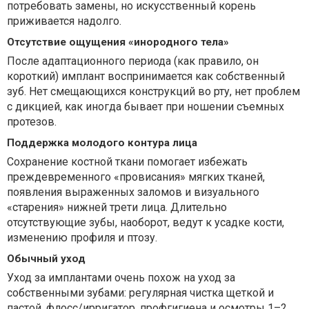
потребовать замены, но искусственный корень
приживается надолго.
Отсутствие ощущения «инородного тела»
После адаптационного периода (как правило, он
короткий) имплант воспринимается как собственный
зуб. Нет смещающихся конструкций во рту, нет проблем
с дикцией, как иногда бывает при ношении съемных
протезов.
Поддержка молодого контура лица
Сохранение костной ткани помогает избежать
преждевременного «провисания» мягких тканей,
появления выраженных заломов и визуального
«старения» нижней трети лица. Длительно
отсутствующие зубы, наоборот, ведут к усадке кости,
изменению профиля и птозу.
Обычный уход
Уход за имплантами очень похож на уход за
собственными зубами: регулярная чистка щеткой и
пастой, флосс/ирригатор, профгигиена и осмотры 1–2