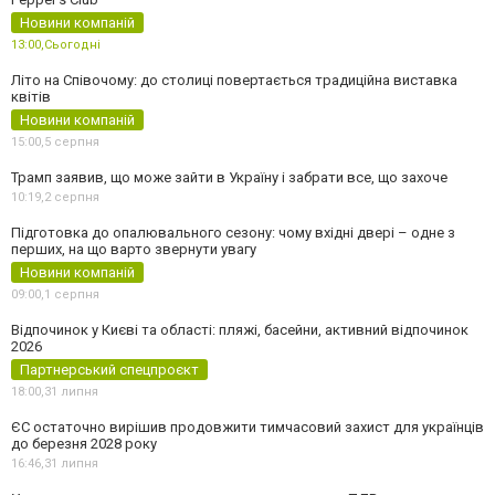
Новини компаній
13:00,
Сьогодні
Літо на Співочому: до столиці повертається традиційна виставка
квітів
Новини компаній
15:00,
5 серпня
Трамп заявив, що може зайти в Україну і забрати все, що захоче
10:19,
2 серпня
Підготовка до опалювального сезону: чому вхідні двері – одне з
перших, на що варто звернути увагу
Новини компаній
09:00,
1 серпня
Відпочинок у Києві та області: пляжі, басейни, активний відпочинок
2026
Партнерський спецпроєкт
18:00,
31 липня
ЄС остаточно вирішив продовжити тимчасовий захист для українців
до березня 2028 року
16:46,
31 липня