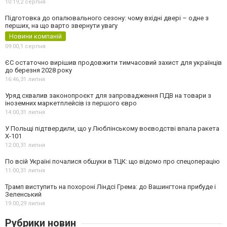
10:19,
2 серпня
Підготовка до опалювального сезону: чому вхідні двері – одне з
перших, на що варто звернути увагу
Новини компаній
09:00,
1 серпня
ЄС остаточно вирішив продовжити тимчасовий захист для українців
до березня 2028 року
16:46,
31 липня
Уряд схвалив законопроєкт для запровадження ПДВ на товари з
іноземних маркетплейсів із першого євро
14:00,
31 липня
У Польщі підтвердили, що у Люблінському воєводстві впала ракета
Х-101
12:00,
31 липня
По всій Україні почалися обшуки в ТЦК: що відомо про спецоперацію
11:00,
31 липня
Трамп виступить на похороні Ліндсі Грема: до Вашингтона прибуде і
Зеленський
19:00,
29 липня
Рубрики новин