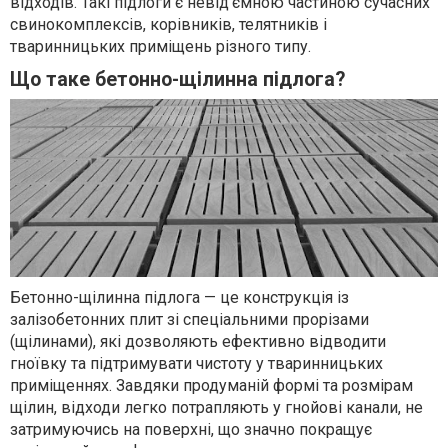
відходів. Такі підлоги є невід’ємною частиною сучасних
свинокомплексів, корівників, телятників і
тваринницьких приміщень різного типу.
Що таке бетонно-щілинна підлога?
Бетонно-щілинна підлога — це конструкція із
залізобетонних плит зі спеціальними прорізами
(щілинами), які дозволяють ефективно відводити
гноївку та підтримувати чистоту у тваринницьких
приміщеннях. Завдяки продуманій формі та розмірам
щілин, відходи легко потрапляють у гнойові канали, не
затримуючись на поверхні, що значно покращує