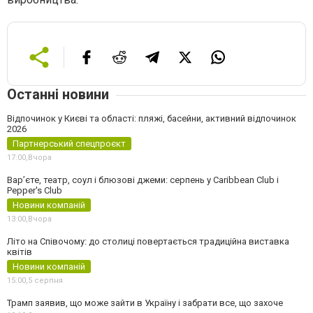
Останні новини
Відпочинок у Києві та області: пляжі, басейни, активний відпочинок
2026
Партнерський спецпроєкт
17:00,
Вчора
Вар’єте, театр, соул і блюзові джеми: серпень у Caribbean Club і
Pepper's Club
Новини компаній
13:00,
Вчора
Літо на Співочому: до столиці повертається традиційна виставка
квітів
Новини компаній
15:00,
5 серпня
Трамп заявив, що може зайти в Україну і забрати все, що захоче