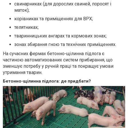
свинарниках (для дорослих свиней, поросят і
маток);
корівниках та приміщеннях для ВРХ;
телятниках;
тваринницьких ангарах та кормових зонах;
зонах збирання гною та технічних приміщеннях.
На сучасних фермах бетонно-щілинна підлога є
частиною автоматизованих систем прибирання, що
зменшує потребу у ручній праці та покращує умови
утримання тварин.
Бетонно-щілинна підлога: де придбати?