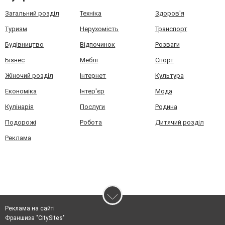
Загальний розділ
Техніка
Здоров'я
Туризм
Нерухомість
Транспорт
Будівництво
Відпочинок
Розваги
Бізнес
Меблі
Спорт
Жіночий розділ
Інтернет
Культура
Економіка
Інтер'єр
Мода
Кулінарія
Послуги
Родина
Подорожі
Робота
Дитячий розділ
Реклама
Реклама на сайті
Франшиза "CitySites"