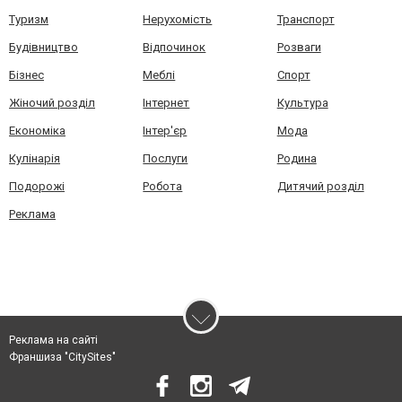
Туризм
Нерухомість
Транспорт
Будівництво
Відпочинок
Розваги
Бізнес
Меблі
Спорт
Жіночий розділ
Інтернет
Культура
Економіка
Інтер'єр
Мода
Кулінарія
Послуги
Родина
Подорожі
Робота
Дитячий розділ
Реклама
Реклама на сайті
Франшиза "CitySites"