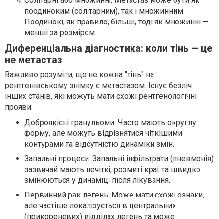
Солітарні або множинні: Метастаз може бути як
поодиноким (солітарним), так і множинним.
Поодинокі, як правило, більші, тоді як множинні —
менші за розміром.
Диференціальна діагностика: коли тінь — це
не метастаз
Важливо розуміти, що не кожна "тінь" на
рентгенівському знімку є метастазом. Існує безліч
інших станів, які можуть мати схожі рентгенологічні
прояви:
Доброякісні гранульоми: Часто мають округлу
форму, але можуть відрізнятися чіткішими
контурами та відсутністю динаміки змін.
Запальні процеси: Запальні інфільтрати (пневмонія)
зазвичай мають нечіткі, розмиті краї та швидко
змінюються у динаміці після лікування.
Первинний рак легень: Може мати схожі ознаки,
але частіше локалізується в центральних
(прикореневих) відділах легень та може