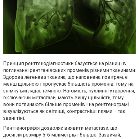
Принцип рентгенодіагностики базується на різниці в
поглинанні рентгенівських променів різними тканинами.
Здорова легенева тканина, що наповнена повітрям, є
менш щільною і пропускає більшість променів, тому на
знімку виглядає темною. Натомість, пухлинні утворення,
включаючи метастази, мають вищу щільність, тому
вони поглинають більше променів і на рентгенограмі
візуалізуються як світліші, контрастніші плями – так
звані тіні.
Рентгенографія дозволяє виявити метастази, що
досягли розміру 5-6 міліметрів і більше. Зазвичай,