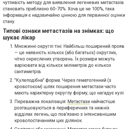
чутливість методу для виявлення легеневих метастазів
становить приблизно 60-70%. Хоча це не 100%, така
інформація є надзвичайно цінною для первинної оцінки
стану.
Типові ознаки метастазів на знімках: що
шукає лікар
Множинні округлі тіні: Найбільш поширений прояв
— це наявність кількох (або багатьох) округлих,
чітко окреслених утворень. Їх розміри можуть
варіювати від кількох міліметрів до кількох
сантиметрів.
"Кулеподібна" форма: Через гематогенний (з
кровотоком) шлях поширення метастази часто
мають характерну округлу форму, що нагадує кулі.
Переважна локалізація:
Метастази
найчастіше
розташовуються в периферичних та нижніх
відділах легень, що пов'язано з інтенсивнішим
кровопостачанням цих ділянок.