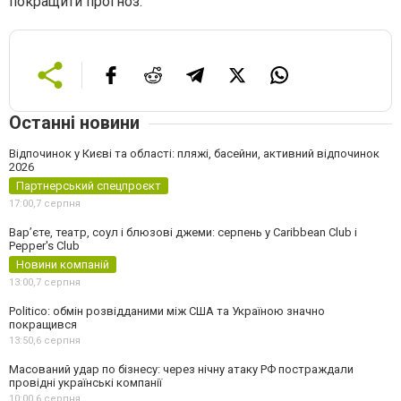
покращити прогноз.
Останні новини
Відпочинок у Києві та області: пляжі, басейни, активний відпочинок
2026
Партнерський спецпроєкт
17:00,
7 серпня
Вар’єте, театр, соул і блюзові джеми: серпень у Caribbean Club і
Pepper's Club
Новини компаній
13:00,
7 серпня
Politico: обмін розвідданими між США та Україною значно
покращився
13:50,
6 серпня
Масований удар по бізнесу: через нічну атаку РФ постраждали
провідні українські компанії
10:00,
6 серпня