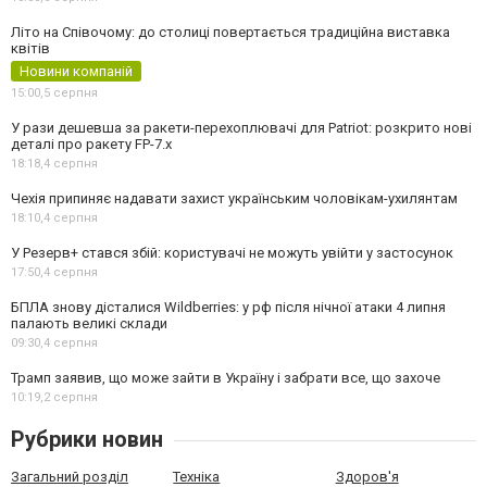
Літо на Співочому: до столиці повертається традиційна виставка
квітів
Новини компаній
15:00,
5 серпня
У рази дешевша за ракети-перехоплювачі для Patriot: розкрито нові
деталі про ракету FP-7.x
18:18,
4 серпня
Чехія припиняє надавати захист українським чоловікам-ухилянтам
18:10,
4 серпня
У Резерв+ стався збій: користувачі не можуть увійти у застосунок
17:50,
4 серпня
БПЛА знову дісталися Wildberries: у рф після нічної атаки 4 липня
палають великі склади
09:30,
4 серпня
Трамп заявив, що може зайти в Україну і забрати все, що захоче
10:19,
2 серпня
Рубрики новин
Загальний розділ
Техніка
Здоров'я