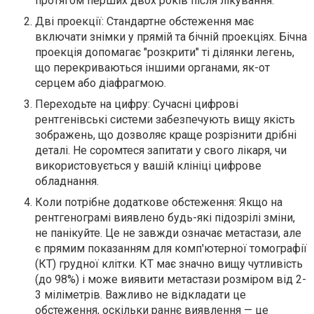
протягом перших двох років після лікування.
Дві проекції: Стандартне обстеження має
включати знімки у прямій та бічній проекціях. Бічна
проекція допомагає "розкрити" ті ділянки легень,
що перекриваються іншими органами, як-от
серцем або діафрагмою.
Переходьте на цифру: Сучасні цифрові
рентгенівські системи забезпечують вищу якість
зображень, що дозволяє краще розрізнити дрібні
деталі. Не соромтеся запитати у свого лікаря, чи
використовується у вашій клініці цифрове
обладнання.
Коли потрібне додаткове обстеження: Якщо на
рентгенограмі виявлено будь-які підозрілі зміни,
не панікуйте. Це не завжди означає метастази, але
є прямим показанням для комп'ютерної томографії
(КТ) грудної клітки. КТ має значно вищу чутливість
(до 98%) і може виявити метастази розміром від 2-
3 міліметрів. Важливо не відкладати це
обстеження, оскільки раннє виявлення — це