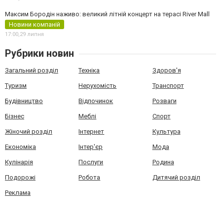
Максим Бородін наживо: великий літній концерт на терасі River Mall
Новини компаній
17:00,
29 липня
Рубрики новин
Загальний розділ
Техніка
Здоров'я
Туризм
Нерухомість
Транспорт
Будівництво
Відпочинок
Розваги
Бізнес
Меблі
Спорт
Жіночий розділ
Інтернет
Культура
Економіка
Інтер'єр
Мода
Кулінарія
Послуги
Родина
Подорожі
Робота
Дитячий розділ
Реклама