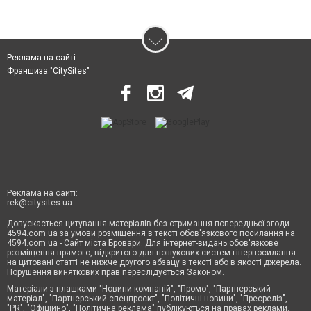
Реклама на сайті
Франшиза "CitySites"
Реклама на сайті:
rek@citysites.ua
Допускається цитування матеріалів без отримання попередньої згоди
4594.com.ua за умови розміщення в тексті обов'язкового посилання на
4594.com.ua - Сайт міста Бровари. Для інтернет-видань обов'язкове
розміщення прямого, відкритого для пошукових систем гіперпосилання
на цитовані статті не нижче другого абзацу в тексті або в якості джерела.
Порушення виняткових прав переслідується Законом.
Матеріали з плашками "Новини компаній", "Промо", "Партнерський
матеріал", "Партнерський спецпроєкт", "Політичні новини", "Пресреліз",
"PR", "Офіційно", "Політична реклама" публікуються на правах реклами.