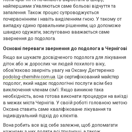
найпершими з'являються саме больові відчуття та
запалення. Також процес супроводжується
почервонінням і навіть виділенням гною. У такому от
випадку єдино правильним рішенням, що допоможе
швидко одужати, заслуговано вважається саме
звернення до подолога.
Основні переваги звернення до подолога в Чернігові
Якщо ви шукаєте досвідченого подолога для лікування
діток або ж дорослих чи людей похилого віку,
обов'язково зверніть увагу на Оксану Дегтеренко
podolog-chernihiv.com.ua
. Це сертифікований майстер
подолог, який надає подологічні послуги всім без
виключення членам сім'ї. Якщо виникне така
необхідність, вона готова виконати процедури на виїзді
в межах міста Чернігів. У своїй роботі головною метою
Оксана ставить саме кваліфіковане лікування та
індивідуальний підхід до клієнтів.
Вона робить все від себе залежне, щоб допомагати
кожному з них долати всі труднощі, а також