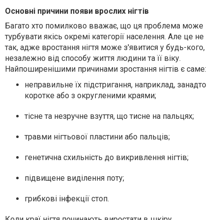
Основні причини появи врослих нігтів
Багато хто помилково вважає, що ця проблема може
турбувати якісь окремі категорії населення. Але це не
так, адже вростання нігтя може з'явитися у будь-кого,
незалежно від способу життя людини та її віку.
Найпоширенішими причинами зростання нігтів є саме:
неправильне їх підстригання, наприклад, занадто
коротке або з округленими краями;
тісне та незручне взуття, що тисне на пальцях;
травми нігтьової пластини або пальців;
генетична схильність до викривлення нігтів;
підвищене виділення поту;
грибкові інфекції стоп.
Коли краї нігтя починають виростати в шкіру,