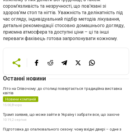
сором'язливість та незручності, що пов'язані зі
здоров'ям стоп та нігтів. Уважність та делікатність під
час огляду, індивідуальний підбір методів лікування,
детальні рекомендації стосовно домашнього догляду,
приємна атмосфера та доступні ціни – ці та інші
переваги фахівець готова запропонувати кожному.
Останні новини
Літо на Співочому: до столиці повертається традиційна виставка
квітів
Новини компаній
15:00,
Вчора
Трамп заявив, що може зайти в Україну і забрати все, що захоче
10:19,
2 серпня
Підготовка до опалювального сезону: чому вхідні двері – одне з