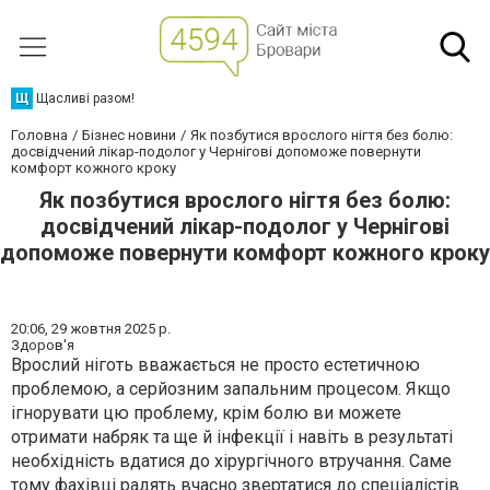
Щ
Щасливі разом!
Головна
Бізнес новини
Як позбутися врослого нігтя без болю:
досвідчений лікар-подолог у Чернігові допоможе повернути
комфорт кожного кроку
Як позбутися врослого нігтя без болю:
досвідчений лікар-подолог у Чернігові
допоможе повернути комфорт кожного кроку
20:06,
29 жовтня 2025 р.
Здоров'я
Врослий ніготь вважається не просто естетичною
проблемою, а серйозним запальним процесом. Якщо
ігнорувати цю проблему, крім болю ви можете
отримати набряк та ще й інфекції і навіть в результаті
необхідність вдатися до хірургічного втручання. Саме
тому фахівці радять вчасно звертатися до спеціалістів.