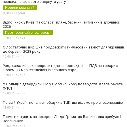
перших, на що варто звернути увагу
Новини компаній
09:00,
1 серпня
Відпочинок у Києві та області: пляжі, басейни, активний відпочинок
2026
Партнерський спецпроєкт
18:00,
31 липня
ЄС остаточно вирішив продовжити тимчасовий захист для українців
до березня 2028 року
16:46,
31 липня
Уряд схвалив законопроєкт для запровадження ПДВ на товари з
іноземних маркетплейсів із першого євро
14:00,
31 липня
У Польщі підтвердили, що у Люблінському воєводстві впала ракета
Х-101
12:00,
31 липня
По всій Україні почалися обшуки в ТЦК: що відомо про спецоперацію
11:00,
31 липня
Трамп виступить на похороні Ліндсі Грема: до Вашингтона прибуде і
Зеленський
19:00,
29 липня