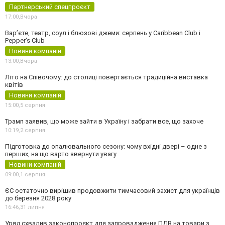
Партнерський спецпроєкт
17:00,
Вчора
Вар’єте, театр, соул і блюзові джеми: серпень у Caribbean Club і
Pepper's Club
Новини компаній
13:00,
Вчора
Літо на Співочому: до столиці повертається традиційна виставка
квітів
Новини компаній
15:00,
5 серпня
Трамп заявив, що може зайти в Україну і забрати все, що захоче
10:19,
2 серпня
Підготовка до опалювального сезону: чому вхідні двері – одне з
перших, на що варто звернути увагу
Новини компаній
09:00,
1 серпня
ЄС остаточно вирішив продовжити тимчасовий захист для українців
до березня 2028 року
16:46,
31 липня
Уряд схвалив законопроєкт для запровадження ПДВ на товари з