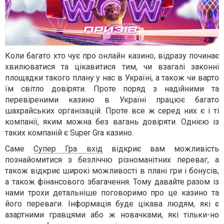
Коли багато хто чує про онлайн казино, відразу починає
хвилюватися та цікавитися тим, чи взагалі законні
площадки такого плану у нас в Україні, а також чи варто
їм світло довіряти. Проте поряд з надійними та
перевіреними казино в Україні працює багато
шахрайських організацій. Проте все ж серед них є і ті
компанії, яким можна без вагань довіряти. Однією із
таких компаній є Super Gra казино.
Саме
Супер Гра вхід
відкриє вам можливість
познайомитися з безліччю різноманітних переваг, а
також відкриє широкі можливості в плані гри і бонусів,
а також фінансового збагачення. Тому давайте разом із
нами трохи детальніше поговоримо про це казино та
його переваги. Інформація буде цікава людям, які є
азартними гравцями або ж новачками, які тільки-но