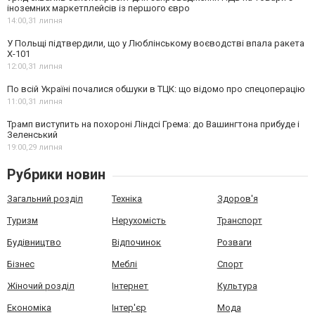
іноземних маркетплейсів із першого євро
14:00,
31 липня
У Польщі підтвердили, що у Люблінському воєводстві впала ракета
Х-101
12:00,
31 липня
По всій Україні почалися обшуки в ТЦК: що відомо про спецоперацію
11:00,
31 липня
Трамп виступить на похороні Ліндсі Грема: до Вашингтона прибуде і
Зеленський
19:00,
29 липня
Рубрики новин
Загальний розділ
Техніка
Здоров'я
Туризм
Нерухомість
Транспорт
Будівництво
Відпочинок
Розваги
Бізнес
Меблі
Спорт
Жіночий розділ
Інтернет
Культура
Економіка
Інтер'єр
Мода