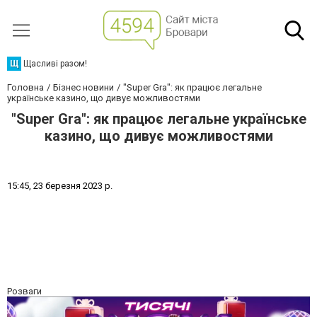
Щ
Щасливі разом!
Головна
Бізнес новини
"Super Gra": як працює легальне
українське казино, що дивує можливостями
"Super Gra": як працює легальне українське
казино, що дивує можливостями
1
5
:
4
5
,
2
3
б
е
р
е
з
н
я
2
0
2
3
р
.
Розваги