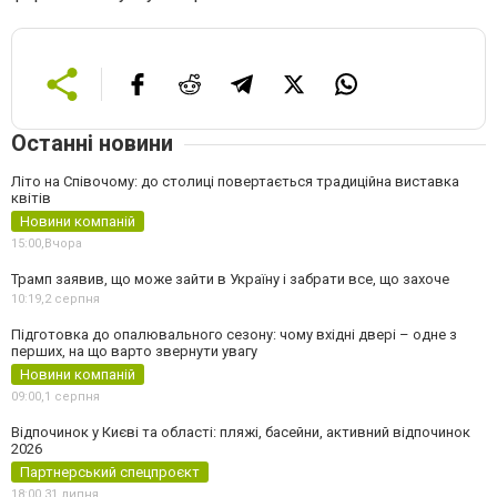
Останні новини
Літо на Співочому: до столиці повертається традиційна виставка
квітів
Новини компаній
15:00,
Вчора
Трамп заявив, що може зайти в Україну і забрати все, що захоче
10:19,
2 серпня
Підготовка до опалювального сезону: чому вхідні двері – одне з
перших, на що варто звернути увагу
Новини компаній
09:00,
1 серпня
Відпочинок у Києві та області: пляжі, басейни, активний відпочинок
2026
Партнерський спецпроєкт
18:00,
31 липня