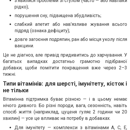
з’явилися проблеми зі стулом (часто — або навпаки
рідко);
порушення сну, підвищена збудливість;
слабкий апетит або нав’язливе жування всього
підряд (ознака дефіциту);
довге загоєння подряпин, ран або місця уколу після
вакцини.
Це не діагноз, але привід придивитись до харчування. У
багатьох випадках достатньо грамотно підібраної
добавки, щоби помітити покращення вже через 2–3
тижні.
Типи вітамінів: для шерсті, імунітету, кісток і
не тільки
Вітамінна підтримка буває різною — і в цьому немає
нічого дивного. Бо різні породи, вага, сезонність, навіть
спосіб життя (наприклад, цуценя гуляє 2 години чи 20
хвилин) — усе це впливає на потребу в добавках.
Для імунітету — комплекси з вітамінами А, С, Е,