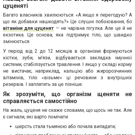
цуценяті
Багато власників хвилюються: «А якщо я перегодую? А
що як добавки нашкодять?» Це слушні побоювання, бо
вітаміни для цуценят
— не чарівна пігулка. Але це й не
екзотика. Це основа, яка підтримує тіло, що швидко
змінюється.
У період від 2 до 12 місяців в організмі формуються
кістки, зуби, м’язи, відбувається закладка імунної
системи, стабілізується травлення. І якщо у складі корму
не вистачає, наприклад, кальцію або жиророзчинних
вітамінів, тіло «візьме» ці речовини з внутрішніх
резервів. І заплатить за це пізніше.
Як зрозуміти, що організм щеняти не
справляється самостійно
На жаль, цуценя не скаже словами, що щось не так. Але
є сигнали, які варто помічати:
шерсть стала тьмяною або почала випадати;