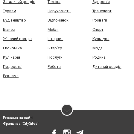
Загальний розділ
Техніка
Здоров'я
Туризм
Нерухомість
Транспорт
Будівництво
Відпочинок
Розваги
Бізнес
Меблі
Спорт
Жіночий розділ
Інтернет
Культура
Економіка
Інтер'єр
Мода
Кулінарія
Послуги
Родина
Подорожі
Робота
Дитячий розділ
Реклама
Реклама на сайті
Франшиза "CitySites"