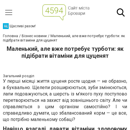
Щ
Щасливі разом!
Головна
Бізнес новини
Маленький, але вже потребує турботи: як
підібрати вітаміни для цуценят
Маленький, але вже потребує турботи: як
підібрати вітаміни для цуценят
Загальний розділ
У перші місяці життя цуценя росте щодня — не образно,
а буквально. Щелепи розширюються, зуби змінюються,
лапи подовжуються, а шерсть із м’якого пуху поступово
перетворюється на захист від зовнішнього світу. Але чи
справляється з цим організм самостійно? І чи
справедливо думати, що збалансований корм — це все,
що потрібно маленькому собаці?
Навіщо взагалі давати вітаміни здоровому