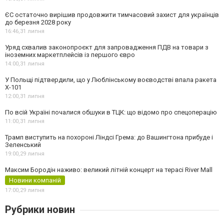
ЄС остаточно вирішив продовжити тимчасовий захист для українців
до березня 2028 року
16:46,
31 липня
Уряд схвалив законопроєкт для запровадження ПДВ на товари з
іноземних маркетплейсів із першого євро
14:00,
31 липня
У Польщі підтвердили, що у Люблінському воєводстві впала ракета
Х-101
12:00,
31 липня
По всій Україні почалися обшуки в ТЦК: що відомо про спецоперацію
11:00,
31 липня
Трамп виступить на похороні Ліндсі Грема: до Вашингтона прибуде і
Зеленський
19:00,
29 липня
Максим Бородін наживо: великий літній концерт на терасі River Mall
Новини компаній
17:00,
29 липня
Рубрики новин