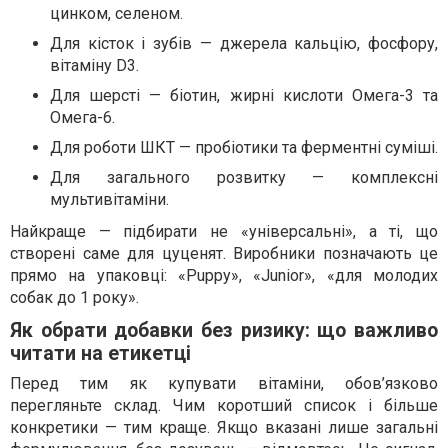
цинком, селеном.
Для кісток і зубів — джерела кальцію, фосфору,
вітаміну D3.
Для шерсті — біотин, жирні кислоти Омега-3 та
Омега-6.
Для роботи ШКТ — пробіотики та ферментні суміші.
Для загального розвитку — комплексні
мультивітаміни.
Найкраще — підбирати не «універсальні», а ті, що
створені саме для цуценят. Виробники позначають це
прямо на упаковці: «Puppy», «Junior», «для молодих
собак до 1 року».
Як обрати добавки без ризику: що важливо
читати на етикетці
Перед тим як купувати вітаміни, обов’язково
перегляньте склад. Чим коротший список і більше
конкретики — тим краще. Якщо вказані лише загальні