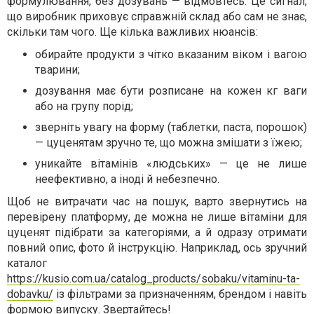
формулювання, без дозувань — відмовтесь. Це сигнал,
що виробник приховує справжній склад або сам не знає,
скільки там чого. Ще кілька важливих нюансів:
обирайте продукти з чітко вказаним віком і вагою
тварини;
дозування має бути розписане на кожен кг ваги
або на групу порід;
зверніть увагу на форму (таблетки, паста, порошок)
— цуценятам зручно те, що можна змішати з їжею;
уникайте вітамінів «людських» — це не лише
неефективно, а іноді й небезпечно.
Щоб не витрачати час на пошук, варто звернутись на
перевірену платформу, де можна не лише вітаміни для
цуценят підібрати за категоріями, а й одразу отримати
повний опис, фото й інструкцію. Наприклад, ось зручний
каталог
https://kusio.com.ua/catalog_products/sobaku/vitaminu-ta-
dobavku/
із фільтрами за призначенням, брендом і навіть
формою випуску. Звертайтесь!