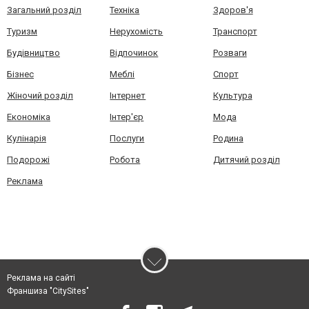
Загальний розділ
Техніка
Здоров'я
Туризм
Нерухомість
Транспорт
Будівництво
Відпочинок
Розваги
Бізнес
Меблі
Спорт
Жіночий розділ
Інтернет
Культура
Економіка
Інтер'єр
Мода
Кулінарія
Послуги
Родина
Подорожі
Робота
Дитячий розділ
Реклама
Реклама на сайті
Франшиза "CitySites"