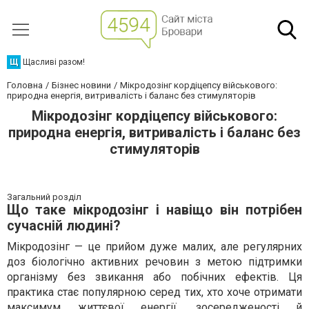
Щ
Щасливі разом!
Головна
Бізнес новини
Мікродозінг кордіцепсу військового:
природна енергія, витривалість і баланс без стимуляторів
Мікродозінг кордіцепсу військового:
природна енергія, витривалість і баланс без
стимуляторів
Загальний розділ
Що таке мікродозінг і навіщо він потрібен
сучасній людині?
Мікродозінг — це прийом дуже малих, але регулярних
доз біологічно активних речовин з метою підтримки
організму без звикання або побічних ефектів. Ця
практика стає популярною серед тих, хто хоче отримати
максимум життєвої енергії, зосередженості й