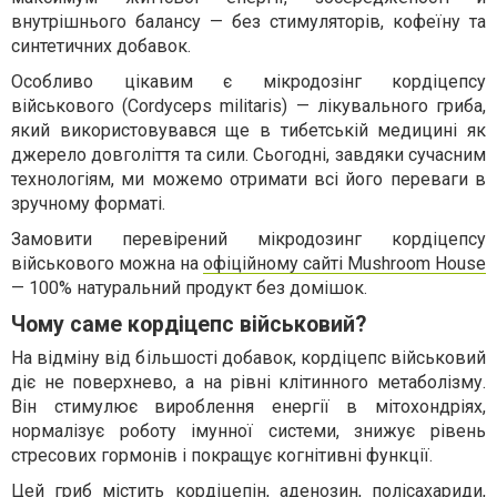
внутрішнього балансу — без стимуляторів, кофеїну та
синтетичних добавок.
Особливо цікавим є мікродозінг кордіцепсу
військового (Cordyceps militaris) — лікувального гриба,
який використовувався ще в тибетській медицині як
джерело довголіття та сили. Сьогодні, завдяки сучасним
технологіям, ми можемо отримати всі його переваги в
зручному форматі.
Замовити перевірений мікродозинг кордіцепсу
військового можна на
офіційному сайті Mushroom House
— 100% натуральний продукт без домішок.
Чому саме кордіцепс військовий?
На відміну від більшості добавок, кордіцепс військовий
діє не поверхнево, а на рівні клітинного метаболізму.
Він стимулює вироблення енергії в мітохондріях,
нормалізує роботу імунної системи, знижує рівень
стресових гормонів і покращує когнітивні функції.
Цей гриб містить кордіцепін, аденозин, полісахариди,