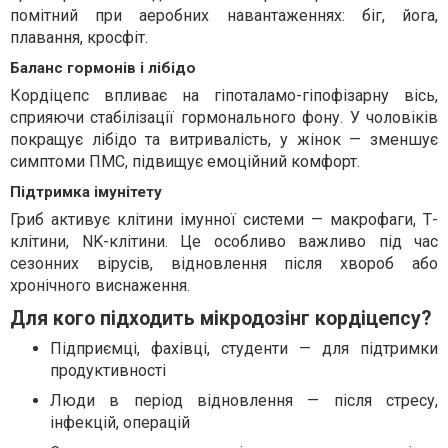
помітний при аеробних навантаженнях: біг, йога,
плавання, кросфіт.
Баланс гормонів і лібідо
Кордіцепс впливає на гіпоталамо-гіпофізарну вісь,
сприяючи стабілізації гормонального фону. У чоловіків
покращує лібідо та витривалість, у жінок — зменшує
симптоми ПМС, підвищує емоційний комфорт.
Підтримка імунітету
Гриб активує клітини імунної системи — макрофаги, Т-
клітини, NK-клітини. Це особливо важливо під час
сезонних вірусів, відновлення після хвороб або
хронічного виснаження.
Для кого підходить мікродозінг кордіцепсу?
Підприємці, фахівці, студенти — для підтримки
продуктивності
Люди в період відновлення — після стресу,
інфекцій, операцій