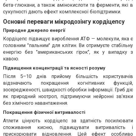
бета-глюкани, а також амінокислоти та ферменти, які в
сукупності дають ефект комплексної біопідтримки.
Основні переваги мікродозінгу кордіцепсу
Природне джерело енергії
Кордіцепс підвищує вироблення АТФ — молекули, яка є
головним "пальним" для клітин. Ви отримуєте стабільну
енергію без "американських гірок", як у випадку з
кавою.
Підвищення концентрації та ясності розуму
Після 5–10 днів прийому більшість користувачів
відзначають покращення когнітивних функцій,
зосередженості, швидкості обробки інформації. Гриб діє
як природний ноотроп, підтримуючи нейронні зв’язки
без хімічного навантаження.
Покращення фізичної витривалості
Атлети цінують кордіцепс за здатність посилювати
споживання кисню, підвищувати витривалість і
прискорювати відновлення. Цей ефект особливо