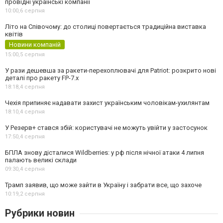
провідні українські компанії
10:00,
6 серпня
Літо на Співочому: до столиці повертається традиційна виставка
квітів
Новини компаній
15:00,
5 серпня
У рази дешевша за ракети-перехоплювачі для Patriot: розкрито нові
деталі про ракету FP-7.x
18:18,
4 серпня
Чехія припиняє надавати захист українським чоловікам-ухилянтам
18:10,
4 серпня
У Резерв+ стався збій: користувачі не можуть увійти у застосунок
17:50,
4 серпня
БПЛА знову дісталися Wildberries: у рф після нічної атаки 4 липня
палають великі склади
09:30,
4 серпня
Трамп заявив, що може зайти в Україну і забрати все, що захоче
10:19,
2 серпня
Рубрики новин