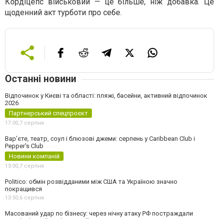
Кордіцепс військовий — це більше, ніж добавка. Це
щоденний акт турботи про себе.
Останні новини
Відпочинок у Києві та області: пляжі, басейни, активний відпочинок
2026
Партнерський спецпроєкт
17:00,
7 серпня
Вар’єте, театр, соул і блюзові джеми: серпень у Caribbean Club і
Pepper's Club
Новини компаній
13:00,
7 серпня
Politico: обмін розвідданими між США та Україною значно
покращився
13:50,
6 серпня
Масований удар по бізнесу: через нічну атаку РФ постраждали