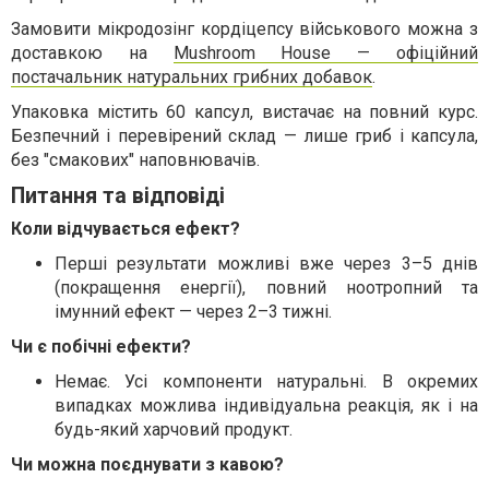
Замовити мікродозінг кордіцепсу військового можна з
доставкою на
Mushroom House — офіційний
постачальник натуральних грибних добавок
.
Упаковка містить 60 капсул, вистачає на повний курс.
Безпечний і перевірений склад — лише гриб і капсула,
без "смакових" наповнювачів.
Питання та відповіді
Коли відчувається ефект?
Перші результати можливі вже через 3–5 днів
(покращення енергії), повний ноотропний та
імунний ефект — через 2–3 тижні.
Чи є побічні ефекти?
Немає. Усі компоненти натуральні. В окремих
випадках можлива індивідуальна реакція, як і на
будь-який харчовий продукт.
Чи можна поєднувати з кавою?