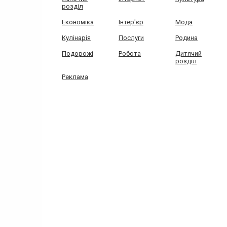
розділ
Економіка
Інтер'єр
Мода
Кулінарія
Послуги
Родина
Подорожі
Робота
Дитячий
розділ
Реклама