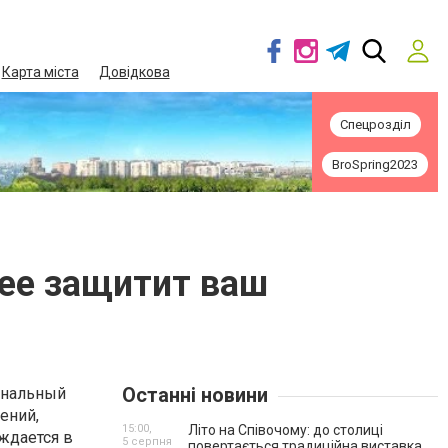
Карта міста
Довідкова
Спецрозділ
BroSpring2023
нее защитит ваш
Останні новини
ональный
ений,
15:00,
Літо на Співочому: до столиці
уждается в
5 серпня
повертається традиційна виставка