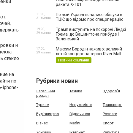
ленки
ракета Х-101
11:00,
По всій Україні почалися обшуки в
ют.
31 липня
ТЦК: що відомо про спецоперацію
ючей,
ыдержать
19:00,
Трамп виступить на похороні Ліндсі
29 липня
Грема: до Вашингтона прибуде і
Зеленський
оровки и
17:00,
Максим Бородін наживо: великий
текла
29 липня
літній концерт на терасі River Mall
ь стекло
Новини компаній
ние на
Рубрики новин
айти по
o-iphone-
Загальний
Техніка
Здоров'я
розділ
Туризм
Нерухомість
Транспорт
Будівництво
Відпочинок
Розваги
Бізнес
Меблі
Спорт
Жіночий
Інтернет
Культура