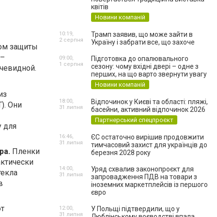
квітів
Новини компаній
10:19,
Трамп заявив, що може зайти в
2 серпня
Україну і забрати все, що захоче
бом защиты
 –
09:00,
Підготовка до опалювального
1 серпня
сезону: чому вхідні двері – одне з
очевидной.
перших, на що варто звернути увагу
Новини компаній
из
18:00,
Відпочинок у Києві та області: пляжі,
). Они
31 липня
басейни, активний відпочинок 2026
Партнерський спецпроєкт
у для
16:46,
ЄС остаточно вирішив продовжити
31 липня
тимчасовий захист для українців до
ра.
Пленки
березня 2028 року
актически
14:00,
Уряд схвалив законопроєкт для
текла
31 липня
запровадження ПДВ на товари з
в
іноземних маркетплейсів із першого
євро
ют
12:00,
У Польщі підтвердили, що у
31 липня
Люблінському воєводстві впала