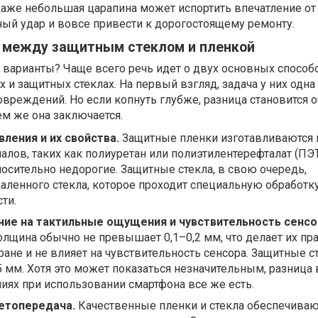
даже небольшая царапина может испортить впечатление от
ный удар и вовсе привести к дорогостоящему ремонту.
 между защитным стеклом и пленкой
ть варианты? Чаще всего речь идет о двух основных спосо
 и защитных стеклах. На первый взгляд, задача у них одна
овреждений. Но если копнуть глубже, разница становится 
ем же она заключается.
ления и их свойства.
Защитные пленки изготавливаются 
лов, таких как полиуретан или полиэтилентерефталат (ПЭТ
тносительно недорогие. Защитные стекла, в свою очередь,
каленного стекла, которое проходит специальную обработк
ти.
ние на тактильные ощущения и чувствительность сенсо
толщина обычно не превышает 0,1–0,2 мм, что делает их пр
ане и не влияет на чувствительность сенсора. Защитные с
,5 мм. Хотя это может показаться незначительным, разница 
ях при использовании смартфона все же есть.
етопередача.
Качественные пленки и стекла обеспечива