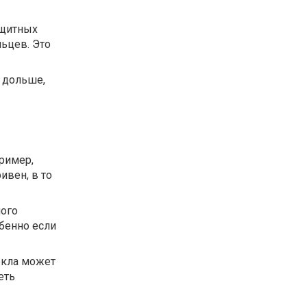
ащитных
льцев. Это
 дольше,
ример,
ивен, в то
ного
бенно если
екла может
еть