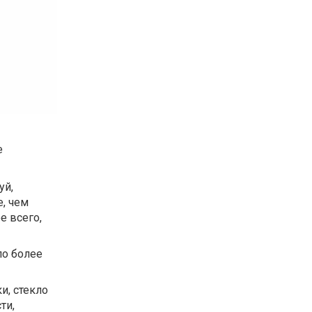
е
уй,
, чем
е всего,
ло более
и, стекло
ти,