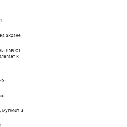
т
на экране
ны имеют
илегает к
но
их
 мутнеет и
з