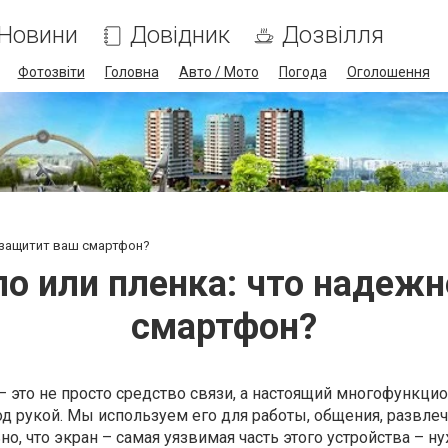
Новини
Довідник
Дозвілля
Фотозвіти
Головна
Авто / Мото
Погода
Оголошення
 защитит ваш смартфон?
о или пленка: что надеж
смартфон?
 это не просто средство связи, а настоящий многофункци
од рукой. Мы используем его для работы, общения, развлеч
о, что экран – самая уязвимая часть этого устройства – н