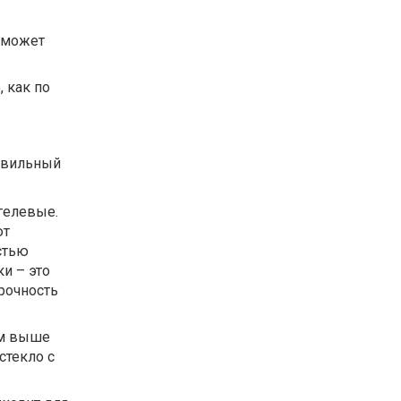
 может
, как по
равильный
огелевые.
ют
стью
и – это
прочность
ем выше
стекло с