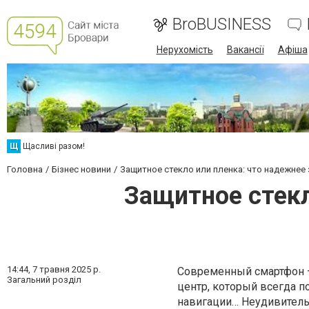
BroBUSINESS
Нерухомість
Вакансії
Афіша
Щ
Щасливі разом!
Головна
Бізнес новини
Защитное стекло или пленка: что надежнее
Защитное стекл
14:44,
7 травня 2025 р.
Современный смартфон –
Загальний розділ
центр, который всегда п
навигации… Неудивительн