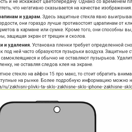
сть и не искажают цветопередачу. Однако со временем п
лтеть, что негативно сказывается на качестве изображения.
рапинам и ударам.
Здесь защитные стекла явно выигрыва
ердости, они гораздо лучше противостоят царапинам от кл
дметов в кармане или сумке. Кроме того, они способны в
ы, защищая экран от трещин и сколов.
и и удаления.
Установка пленки требует определенной сн
как под ней часто образуются пузырьки воздуха. Защитные с
 самоклеящиеся и обычно не оставляют пузырьков. Удалит
енку, не оставляя следов клея на экране.
тное стекло на айфон 15 про макс, то стоит обратить внима
ступные на рынке. Более подробную информацию можно н
ua/ru/zakhisni-plivki-ta-sklo-zakhisne-sklo-iphone-zakhisne-skl