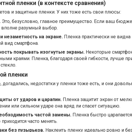
ной пленки (в контексте сравнения)
четов и защитные пленки. У них тоже есть свои плюсы:
.
Это, безусловно, главное преимущество. Если ваш бюдже
– вполне разумный выбор.
 незаметность на экране.
Пленка практически не видна 
й вид смартфона.
ность покрывать изогнутые экраны.
Некоторые смартфо
ными краями. Пленка, благодаря своей гибкости, лучше пр
стекло.
ой пленки
, догадались, недостатки у пленки тоже есть, и они доволь
щиты от ударов и царапин.
Пленка защитит экран от мелк
дении или сильном ударе она вряд ли спасет ситуацию.
необходимость частой замены.
Пленка быстро царапается,
 приходится часто менять.
ки без пузырьков.
Наклеить пленку идеально ровно и бе