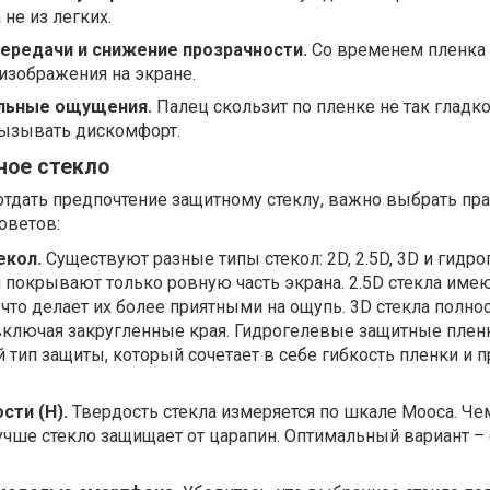
не из легких.
ередачи и снижение прозрачности.
Со временем пленка
изображения на экране.
льные ощущения.
Палец скользит по пленке не так гладко
вызывать дискомфорт.
ное стекло
отдать предпочтение защитному стеклу, важно выбрать п
оветов:
екол.
Существуют разные типы стекол: 2D, 2.5D, 3D и гидр
и покрывают только ровную часть экрана. 2.5D стекла име
 что делает их более приятными на ощупь. 3D стекла полно
включая закругленные края. Гидрогелевые защитные пленк
 тип защиты, который сочетает в себе гибкость пленки и 
сти (H).
Твердость стекла измеряется по шкале Мооса. Ч
лучше стекло защищает от царапин. Оптимальный вариант – 