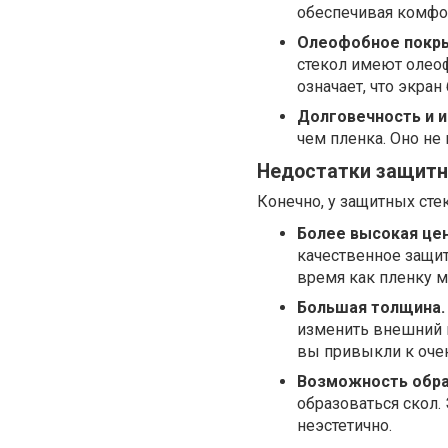
обеспечивая комфо
Олеофобное покры
стекол имеют олеоф
означает, что экра
Долговечность и и
чем пленка. Оно не 
Недостатки защитно
Конечно, у защитных стек
Более высокая цен
качественное защитн
время как пленку м
Большая толщина.
изменить внешний в
вы привыкли к очен
Возможность обра
образоваться скол.
неэстетично.