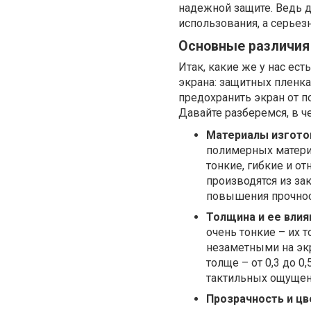
надежной защите. Ведь 
использования, а серьез
Основные различия
Итак, какие же у нас ес
экрана: защитных пленках
предохранить экран от п
Давайте разберемся, в ч
Материалы изготов
полимерных материа
тонкие, гибкие и о
производятся из за
повышения прочнос
Толщина и ее влия
очень тонкие – их 
незаметными на экр
толще – от 0,3 до 0
тактильных ощущени
Прозрачность и цв