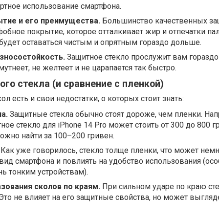
ртное использование смартфона.
тие и его преимущества.
Большинство качественных з
обное покрытие, которое отталкивает жир и отпечатки па
н будет оставаться чистым и опрятным гораздо дольше.
зносостойкость.
Защитное стекло прослужит вам гораздо
мутнеет, не желтеет и не царапается так быстро.
го стекла (и сравнение с пленкой)
ол есть и свои недостатки, о которых стоит знать:
а.
Защитные стекла обычно стоят дороже, чем пленки. Нап
ое стекло для iPhone 14 Pro может стоить от 300 до 800 гр
ожно найти за 100–200 гривен.
Как уже говорилось, стекло толще пленки, что может нем
ид смартфона и повлиять на удобство использования (осо
ь тонким устройствам).
зования сколов по краям.
При сильном ударе по краю ст
 Это не влияет на его защитные свойства, но может выгляд