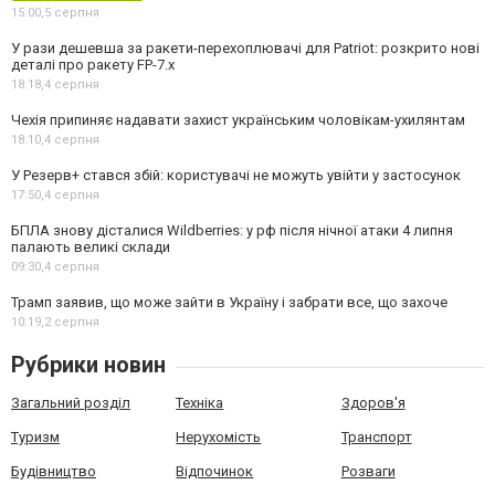
15:00,
5 серпня
У рази дешевша за ракети-перехоплювачі для Patriot: розкрито нові
деталі про ракету FP-7.x
18:18,
4 серпня
Чехія припиняє надавати захист українським чоловікам-ухилянтам
18:10,
4 серпня
У Резерв+ стався збій: користувачі не можуть увійти у застосунок
17:50,
4 серпня
БПЛА знову дісталися Wildberries: у рф після нічної атаки 4 липня
палають великі склади
09:30,
4 серпня
Трамп заявив, що може зайти в Україну і забрати все, що захоче
10:19,
2 серпня
Рубрики новин
Загальний розділ
Техніка
Здоров'я
Туризм
Нерухомість
Транспорт
Будівництво
Відпочинок
Розваги