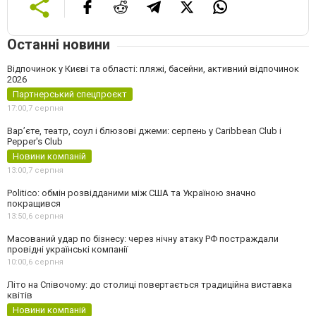
Останні новини
Відпочинок у Києві та області: пляжі, басейни, активний відпочинок
2026
Партнерський спецпроєкт
17:00,
7 серпня
Вар’єте, театр, соул і блюзові джеми: серпень у Caribbean Club і
Pepper's Club
Новини компаній
13:00,
7 серпня
Politico: обмін розвідданими між США та Україною значно
покращився
13:50,
6 серпня
Масований удар по бізнесу: через нічну атаку РФ постраждали
провідні українські компанії
10:00,
6 серпня
Літо на Співочому: до столиці повертається традиційна виставка
квітів
Новини компаній