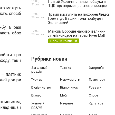
11:00,
По всій Україні почалися обшуки в
31 липня
ТЦК: що відомо про спецоперацію
ого можуть
сть, спосіб
19:00,
Трамп виступить на похороні Ліндсі
29 липня
Грема: до Вашингтона прибуде і
Зеленський
жбу в разі
17:00,
Максим Бородін наживо: великий
часть обох
29 липня
літній концерт на терасі River Mall
Новини компаній
роботи про
Рубрики новин
ходу, так і
Загальний
Техніка
Здоров'я
розділ
 — платник
Туризм
Нерухомість
Транспорт
вної довіри
Будівництво
Відпочинок
Розваги
Бізнес
Меблі
Спорт
атьківства,
Жіночий
Інтернет
Культура
складніша і
розділ