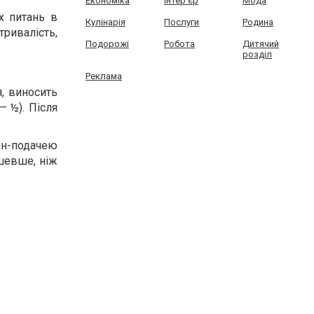
Економіка
Інтер'єр
Мода
х питань в
Кулінарія
Послуги
Родина
тривалість,
Подорожі
Робота
Дитячий
розділ
Реклама
, виносить
— ½). Після
айн-подачею
шевше, ніж