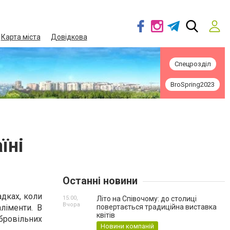
Карта міста
Довідкова
Спецрозділ
BroSpring2023
їні
Останні новини
адках, коли
15:00,
Літо на Співочому: до столиці
Вчора
аліменти. В
повертається традиційна виставка
квітів
ровільних
Новини компаній