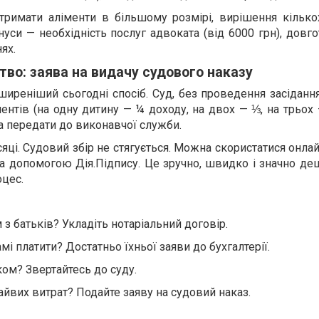
тримати аліменти в більшому розмірі, вирішення кілько
уси — необхідність послуг адвоката (від 6000 грн), довго
ях.
во: заява на видачу судового наказу
реніший сьогодні спосіб. Суд, без проведення засідання
ентів (на одну дитину — ¼ доходу, на двох — ⅓, на трьох 
а передати до виконавчої служби.
сяці. Судовий збір не стягується. Можна скористатися онл
а допомогою Дія.Підпису. Це зручно, швидко і значно де
цес.
 з батьків? Укладіть нотаріальний договір.
мі платити? Достатньо їхньої заяви до бухгалтерії.
ком? Звертайтесь до суду.
айвих витрат? Подайте заяву на судовий наказ.