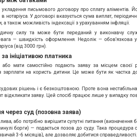
ір між батьками
 укладення письмового договору про сплату аліментів. Й
 нотаріуса. У договорі вказується сума виплат, періодичні
и, а також можливість індексації з урахуванням інфляції.
дичну силу та може бути переданий у виконавчу слу
вага — швидкість оформлення. Недолік — обов’язкова у
ріуса (від 3000 грн).
 за ініціативою платника
о або мати самостійно подають заяву за місцем своєї 
 зарплати на користь дитини. Це може бути як частка до
удових рішень і є безкоштовною. Проте вона нестабільна
 відкликати заяву. Цей спосіб працює лише у випадку по
я через суд (позовна заява)
ива, або потрібно вирішити супутні питання (визначення б
минулі борги) — подається позов до суду. Така процедура 
звичай 3-6 місяців), але дозволяє добитися справедливості.