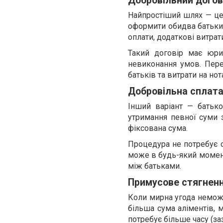
Добровільний догов
Найпростіший шлях — це
оформити обидва батьки в
оплати, додаткові витрат
Такий договір має юри
невиконання умов. Пере
батьків та витрати на нота
Добровільна сплата
Інший варіант — батьк
утримання певної суми з
фіксована сума.
Процедура не потребує с
може в будь-який момент
між батьками.
Примусове стягненн
Коли мирна угода неможл
більша сума аліментів, 
потребує більше часу (за