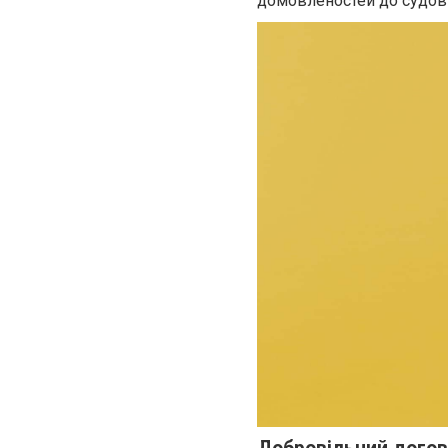
домовленостей до судови