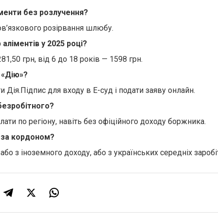
менти без розлучення?
бов’язкового розірвання шлюбу.
 аліментів у 2025 році?
81,50 грн, від 6 до 18 років — 1598 грн.
 «Дію»?
и Дія.Підпис для входу в Е-суд і подати заяву онлайн.
 безробітного?
лати по регіону, навіть без офіційного доходу боржника.
 за кордоном?
бо з іноземного доходу, або з українських середніх заробіт