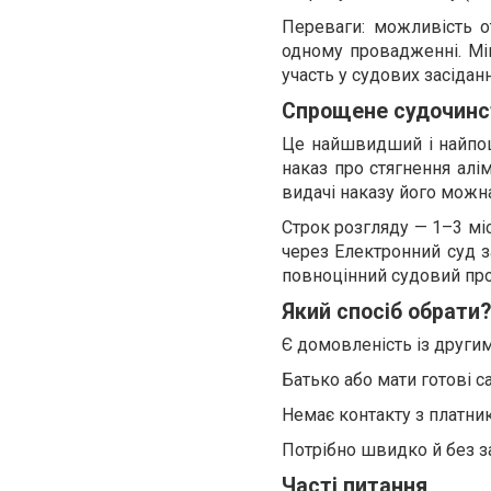
Переваги: можливість о
одному провадженні. Мін
участь у судових засіданн
Спрощене судочинст
Це найшвидший і найпоши
наказ про стягнення алім
видачі наказу його можн
Строк розгляду — 1–3 мі
через Електронний суд з
повноцінний судовий про
Який спосіб обрати?
Є домовленість із другим
Батько або мати готові са
Немає контакту з платни
Потрібно швидко й без з
Часті питання