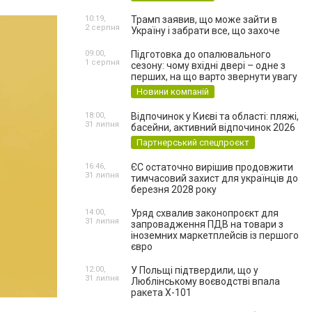
10:19,
Трамп заявив, що може зайти в
2 серпня
Україну і забрати все, що захоче
09:00,
Підготовка до опалювального
1 серпня
сезону: чому вхідні двері – одне з
перших, на що варто звернути увагу
Новини компаній
18:00,
Відпочинок у Києві та області: пляжі,
31 липня
басейни, активний відпочинок 2026
Партнерський спецпроєкт
16:46,
ЄС остаточно вирішив продовжити
31 липня
тимчасовий захист для українців до
березня 2028 року
14:00,
Уряд схвалив законопроєкт для
31 липня
запровадження ПДВ на товари з
іноземних маркетплейсів із першого
євро
12:00,
У Польщі підтвердили, що у
31 липня
Люблінському воєводстві впала
ракета Х-101