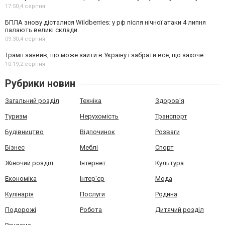
17:50,
4 серпня
БПЛА знову дісталися Wildberries: у рф після нічної атаки 4 липня
палають великі склади
09:30,
4 серпня
Трамп заявив, що може зайти в Україну і забрати все, що захоче
10:19,
2 серпня
Рубрики новин
Загальний розділ
Техніка
Здоров'я
Туризм
Нерухомість
Транспорт
Будівництво
Відпочинок
Розваги
Бізнес
Меблі
Спорт
Жіночий розділ
Інтернет
Культура
Економіка
Інтер'єр
Мода
Кулінарія
Послуги
Родина
Подорожі
Робота
Дитячий розділ