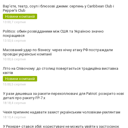
Вар’єте, театр, соул і блюзові джеми: серпень у Caribbean Club і
Pepper's Club
Новини компаній
13:00,
7 серпня
Politico: обмін розвідданими між США та Україною значно
покращився
13:50,
6 серпня
Масований удар по бізнесу: через нічну атаку РФ постраждали
провідні українські компанії
10:00,
6 серпня
Літо на Співочому: до столиці повертається традиційна виставка
квітів
Новини компаній
15:00,
5 серпня
У рази дешевша за ракети-перехоплювачі для Patriot: розкрито нові
деталі про ракету FP-7.x
18:18,
4 серпня
Чехія припиняє надавати захист українським чоловікам-ухилянтам
18:10,
4 серпня
У Резерв+ стався збій: користувачі не можуть увійти у застосунок