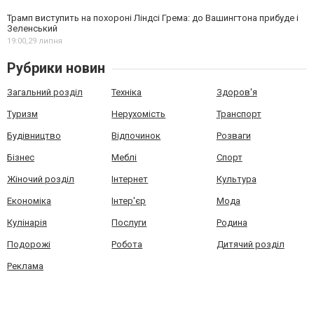
Трамп виступить на похороні Ліндсі Грема: до Вашингтона прибуде і
Зеленський
19:00,
29 липня
Рубрики новин
Загальний розділ
Техніка
Здоров'я
Туризм
Нерухомість
Транспорт
Будівництво
Відпочинок
Розваги
Бізнес
Меблі
Спорт
Жіночий розділ
Інтернет
Культура
Економіка
Інтер'єр
Мода
Кулінарія
Послуги
Родина
Подорожі
Робота
Дитячий розділ
Реклама