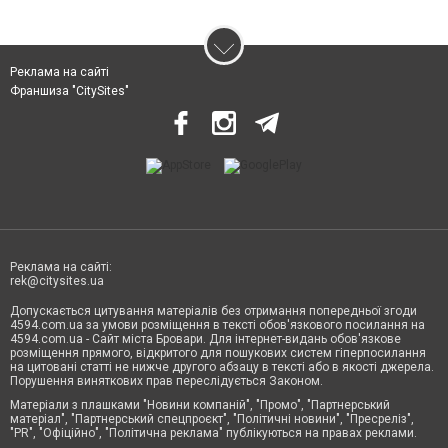
Реклама на сайті
Франшиза "CitySites"
Реклама на сайті:
rek@citysites.ua
Допускається цитування матеріалів без отримання попередньої згоди
4594.com.ua за умови розміщення в тексті обов'язкового посилання на
4594.com.ua - Сайт міста Бровари. Для інтернет-видань обов'язкове
розміщення прямого, відкритого для пошукових систем гіперпосилання
на цитовані статті не нижче другого абзацу в тексті або в якості джерела.
Порушення виняткових прав переслідується Законом.
Матеріали з плашками "Новини компаній", "Промо", "Партнерський
матеріал", "Партнерський спецпроєкт", "Політичні новини", "Пресреліз",
"PR", "Офіційно", "Політична реклама" публікуються на правах реклами.