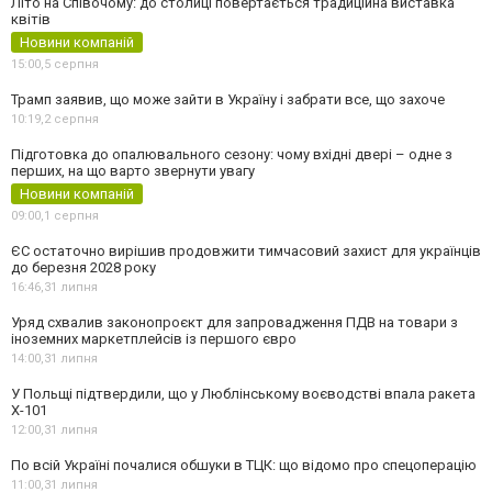
Літо на Співочому: до столиці повертається традиційна виставка
квітів
Новини компаній
15:00,
5 серпня
Трамп заявив, що може зайти в Україну і забрати все, що захоче
10:19,
2 серпня
Підготовка до опалювального сезону: чому вхідні двері – одне з
перших, на що варто звернути увагу
Новини компаній
09:00,
1 серпня
ЄС остаточно вирішив продовжити тимчасовий захист для українців
до березня 2028 року
16:46,
31 липня
Уряд схвалив законопроєкт для запровадження ПДВ на товари з
іноземних маркетплейсів із першого євро
14:00,
31 липня
У Польщі підтвердили, що у Люблінському воєводстві впала ракета
Х-101
12:00,
31 липня
По всій Україні почалися обшуки в ТЦК: що відомо про спецоперацію
11:00,
31 липня