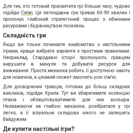
Для тих, хто готовий присвятити грі більше часу, чудово
підійде
Catan
. Ця легендарна гра триває 60-90 хвилин і
пропонує глибокий стратегічний процес з обмінами
ресурсами і будівництвом поселень.
Складність гри
Якщо ви тільки починаєте знайомство з настільними
іграми, краще вибрати варіанти з простими правилами.
Наприклад, Стародавні історії пропонують гравцям
вирушити в минуле та добувати ресурси для
виживання. Проста механіка робить її доступною навіть
для новачків, а цікавий сюжет захопить усю сім'ю.
Для досвідчених гравців, готових до більш складних
викликів, підійде Крила. Тут ви збиратимете колекцію
птахів і облаштовуватимете для них вольєри.
Незважаючи на глибокі механіки, розібратися у грі
легко, а її візуальна складова нікого не залишить
байдужим.
Де купити настільні ігри?