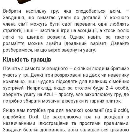
Вибрати настільну гру, яка сподобається всім, —
Завдання, що вимагає уваги до деталей. У кожного
члена сім'ї можуть бути свої переваги: ​​одні люблять
стратегії, інші –
настільні ігри
на асоціації, а хтось воліє
легкі та швидкі розваги. Однак навіть за такого
розмаїття можна знайти ідеальний варіант. Давайте
розберемося, на що варто звернути увагу.
Кількість гравців
Почніть з самого очевидного — скільки людина братиме
участь у грі. Деякі ігри розраховані на двох чи невелику
компанію, інші чудово підходять для великих сімейних
зустрічей. Наприклад, якщо за столом буде 2-4 особи,
зверніть увагу на Azul – просту, але захоплюючу гру, де
потрібно збирати мозаїчні візерунки із гарних плиток.
Якщо вам потрібна гра для великої компанії (до 8 осіб),
спробуйте Dixit. Це захоплююча гра на асоціації з
незвичайними ілюстраціями та простими правилами.
Завдяки безлічі доповнень, вона залишається цікавою