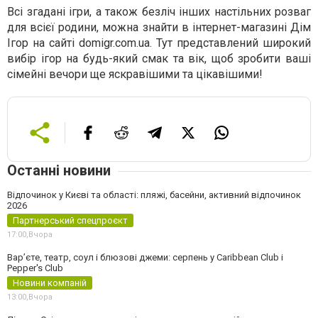
Всі згадані ігри, а також безліч інших настільних розваг
для всієї родини, можна знайти в інтернет-магазині Дім
Ігор на сайті domigr.com.ua. Тут представлений широкий
вибір ігор на будь-який смак та вік, щоб зробити ваші
сімейні вечори ще яскравішими та цікавішими!
Останні новини
Відпочинок у Києві та області: пляжі, басейни, активний відпочинок
2026
Партнерський спецпроєкт
17:00,
Вчора
Вар’єте, театр, соул і блюзові джеми: серпень у Caribbean Club і
Pepper's Club
Новини компаній
13:00,
Вчора