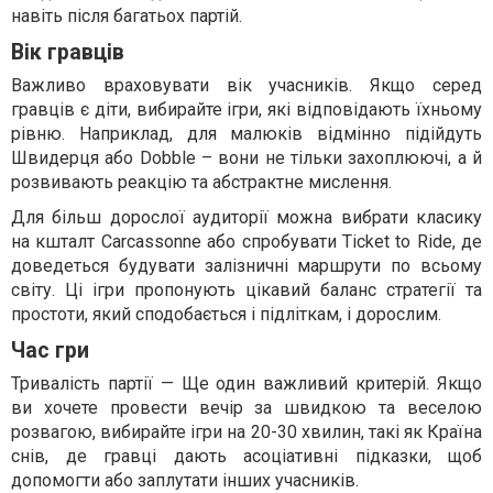
навіть після багатьох партій.
Вік гравців
Важливо враховувати вік учасників. Якщо серед
гравців є діти, вибирайте ігри, які відповідають їхньому
рівню. Наприклад, для малюків відмінно підійдуть
Швидерця або Dobble – вони не тільки захоплюючі, а й
розвивають реакцію та абстрактне мислення.
Для більш дорослої аудиторії можна вибрати класику
на кшталт Carcassonne або спробувати Ticket to Ride, де
доведеться будувати залізничні маршрути по всьому
світу. Ці ігри пропонують цікавий баланс стратегії та
простоти, який сподобається і підліткам, і дорослим.
Час гри
Тривалість партії — Ще один важливий критерій. Якщо
ви хочете провести вечір за швидкою та веселою
розвагою, вибирайте ігри на 20-30 хвилин, такі як Країна
снів, де гравці дають асоціативні підказки, щоб
допомогти або заплутати інших учасників.