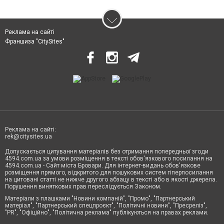
Реклама на сайті
Франшиза "CitySites"
Реклама на сайті:
rek@citysites.ua
Допускається цитування матеріалів без отримання попередньої згоди
4594.com.ua за умови розміщення в тексті обов'язкового посилання на
4594.com.ua - Сайт міста Бровари. Для інтернет-видань обов'язкове
розміщення прямого, відкритого для пошукових систем гіперпосилання
на цитовані статті не нижче другого абзацу в тексті або в якості джерела.
Порушення виняткових прав переслідується Законом.
Матеріали з плашками "Новини компаній", "Промо", "Партнерський
матеріал", "Партнерський спецпроєкт", "Політичні новини", "Пресреліз",
"PR", "Офіційно", "Політична реклама" публікуються на правах реклами.