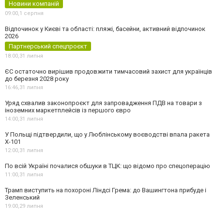
Новини компаній
09:00,
1 серпня
Відпочинок у Києві та області: пляжі, басейни, активний відпочинок
2026
Партнерський спецпроєкт
18:00,
31 липня
ЄС остаточно вирішив продовжити тимчасовий захист для українців
до березня 2028 року
16:46,
31 липня
Уряд схвалив законопроєкт для запровадження ПДВ на товари з
іноземних маркетплейсів із першого євро
14:00,
31 липня
У Польщі підтвердили, що у Люблінському воєводстві впала ракета
Х-101
12:00,
31 липня
По всій Україні почалися обшуки в ТЦК: що відомо про спецоперацію
11:00,
31 липня
Трамп виступить на похороні Ліндсі Грема: до Вашингтона прибуде і
Зеленський
19:00,
29 липня