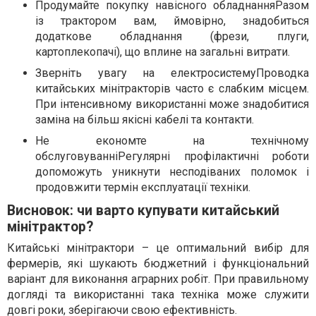
Продумайте покупку навісного обладнанняРазом
із трактором вам, ймовірно, знадобиться
додаткове обладнання (фрези, плуги,
картоплекопачі), що вплине на загальні витрати.
Зверніть увагу на електросистемуПроводка
китайських мінітракторів часто є слабким місцем.
При інтенсивному використанні може знадобитися
заміна на більш якісні кабелі та контакти.
Не економте на технічному
обслуговуванніРегулярні профілактичні роботи
допоможуть уникнути несподіваних поломок і
продовжити термін експлуатації техніки.
Висновок: чи варто купувати китайський
мінітрактор?
Китайські мінітрактори – це оптимальний вибір для
фермерів, які шукають бюджетний і функціональний
варіант для виконання аграрних робіт. При правильному
догляді та використанні така техніка може служити
довгі роки, зберігаючи свою ефективність.