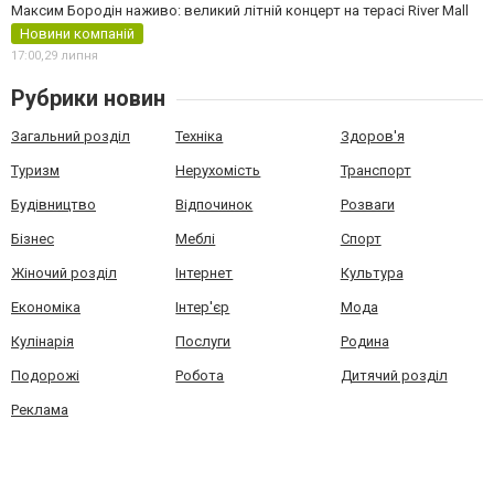
Максим Бородін наживо: великий літній концерт на терасі River Mall
Новини компаній
17:00,
29 липня
Рубрики новин
Загальний розділ
Техніка
Здоров'я
Туризм
Нерухомість
Транспорт
Будівництво
Відпочинок
Розваги
Бізнес
Меблі
Спорт
Жіночий розділ
Інтернет
Культура
Економіка
Інтер'єр
Мода
Кулінарія
Послуги
Родина
Подорожі
Робота
Дитячий розділ
Реклама